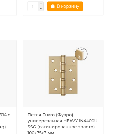
В корзину
Ø14 с
Петля Fuaro (Фуаро)
Колпачк
универсальная HEAVY IN4400U
OC-(3D-1
kg)
SSG (сатинированное золото)
100х75х3 мм