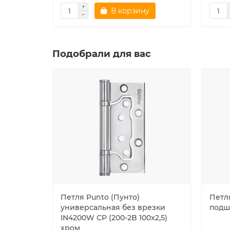
В корзину
Подобрали для вас
Петля Punto (Пунто)
Петл
универсальная без врезки
подш
IN4200W CP (200-2B 100x2,5)
хром