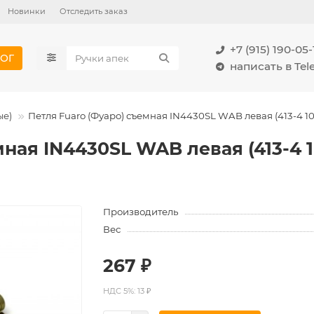
Новинки
Отследить заказ
+7 (915) 190-05-
ОГ
написать в Te
ые)
Петля Fuaro (Фуаро) съемная IN4430SL WAB левая (413-4 10
ная IN4430SL WAB левая (413-4 1
Производитель
Вес
267 ₽
НДС 5%: 13 ₽