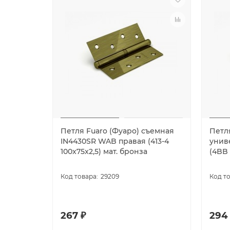
Петля Fuaro (Фуаро) съемная
Петл
IN4430SR WAB правая (413-4
унив
100x75x2,5) мат. бронза
(4BB 
29209
267 ₽
294