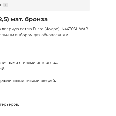
я
1
,5) мат. бронза
 дверную петлю Fuaro (Фуаро) IN4430SL WAB
деальным выбором для обновления и
азличными стилями интерьера.
ий.
 различными типами дверей.
терьеров.