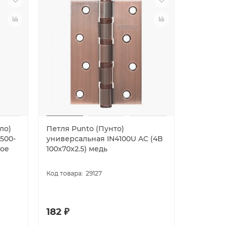
ло)
Петля Punto (Пунто)
Петля Pu
 500-
универсальная IN4100U AC (4B
универс
кое
100х70х2.5) медь
100х70х2
29127
182 ₽
182 ₽