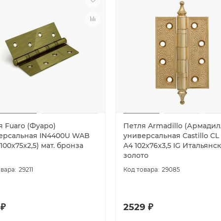
я Fuaro (Фуаро)
Петля Armadillo (Армадил
ерсальная IN4400U WAB
универсальная Castillo CL
100x75x2,5) мат. бронза
A4 102x76x3,5 IG Итальянс
золото
29211
29085
 ₽
2529 ₽