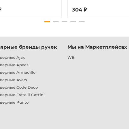
₽
304 ₽
ярные бренды ручек
Мы на Маркетплейсах
верные Ajax
WB
дверные Apecs
верные Armadillo
верные Avers
дверные Code Deco
верные Fratelli Cattini
дверные Punto