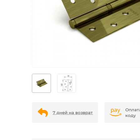
Оплат
7 дней на возврат
коду