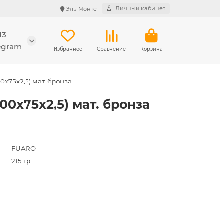
Личный кабинет
Эль-Монте
13
legram
Избранное
Сравнение
Корзина
0x75x2,5) мат. бронза
00x75x2,5) мат. бронза
FUARO
215 гр