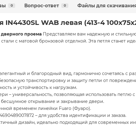
вы
Вопрос-ответ
Файлы для скачивани
0
0
 IN4430SL WAB левая (413-4 100x75x2
 дверного проема
Представляем вам надежную и стильную
 стали с матовой бронзовой отделкой. Эта петля станет и
элегантный и благородный вид, гармонично сочетаясь с р
безопасную транспортировку и защиту петли от поврежден
ность и устойчивость к нагрузкам.
ри – универсальность, позволяющая использовать петлю с
и бесшумное открывание и закрывание двери.
енной временем линейки Fuaro (Фуаро).
4690489007872 – для удобства идентификации и заказа.
тичный дизайн, идеально подходящий для современных ин