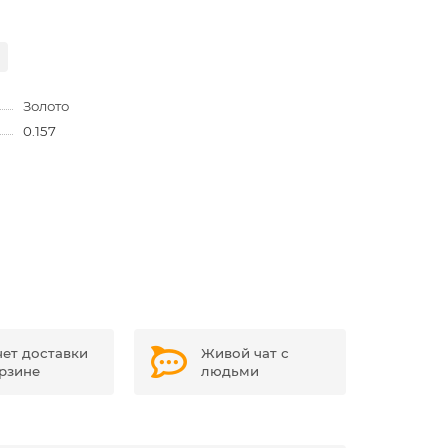
Золото
0.157
чет доставки
Живой чат с
орзине
людьми