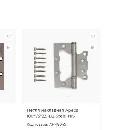
Петля накладная Apecs
Петля н
100*75*2,5-B2-Steel-NIS
100*75*2,
AP-18045