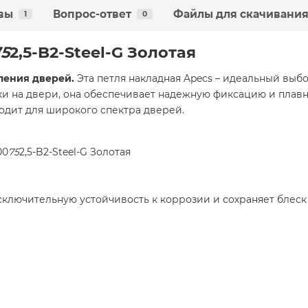
вы
Вопрос-ответ
Файлы для скачивани
1
0
75
2,5-B2-Steel-G Золотая
ления дверей.
Эта петля накладная Apecs – идеальный выбор
ки на двери, она обеспечивает надежную фиксацию и плав
ходит для широкого спектра дверей.
00
75
2,5-B2-Steel-G Золотая
ключительную устойчивость к коррозии и сохраняет блеск 