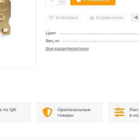
В закладки
В сравнение
Цвет
Вес, кг
Все характеристики
а по QR
Оригинальные
Рас
товары
в к