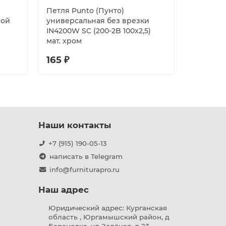
Петля Punto (Пунто)
Петля г
ной
универсальная без врезки
30х140 б
IN4200W SC (200-2B 100x2,5)
мат. хром
165 ₽
230 ₽
Наши контакты
+7 (915) 190-05-13
написать в Telegram
info@furniturapro.ru
Наш адрес
Юридический адрес: Курганская
область , Юргамышский район, д