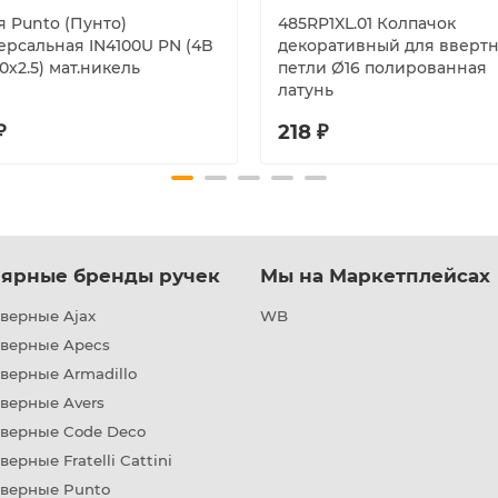
я Punto (Пунто)
485RP1XL.01 Колпачок
ерсальная IN4100U PN (4B
декоративный для вверт
0х2.5) мат.никель
петли Ø16 полированная
латунь
₽
218 ₽
ярные бренды ручек
Мы на Маркетплейсах
верные Ajax
WB
дверные Apecs
верные Armadillo
верные Avers
дверные Code Deco
верные Fratelli Cattini
дверные Punto