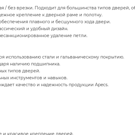
ая / без врезки. Подходит для большинства типов дверей, 
адежное крепление к дверной раме и полотну.
 обеспечения плавного и бесшумного хода двери.
ассический и удобный дизайн.
несанкционированное удаление петли.
ря использованию стали и гальваническому покрытию.
даря наличию подшипника.
ных типов дверей.
ьных инструментов и навыков.
рждает качество и надежность продукции Apecs.
е и красивое крепление дверей.