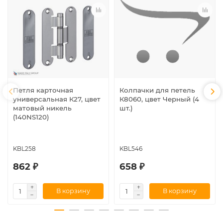
Петля карточная
Колпачки для петель
универсальная К27, цвет
К8060, цвет Черный (4
матовый никель
шт.)
(140NS120)
KBL258
KBL546
862 ₽
658 ₽
В корзину
В корзину