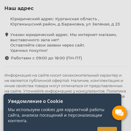
Наш адрес
Юридический адрес: Курганская область ,
Юргамышский район, д Барановка, ул Зелёная, д 23
Указан юридический адрес. Мы интернет-магазин,
выставочного зала нет!
Оставляйте свои заявки через сайт.
Удачных покупок!
Работаем с 09:00 до 18:00 (ПН-ПТ)
Информация на сайте носит ознакомительный характер и
не является публичной офертой. Наличие, комплектация и
иные свойства товара могут отличаться от представленных
на сайте. Уточняйте информацию у консультантов.
Политика
конфиденциальности
.
Оферта
,
Политика обработки файлов
Уведомление о Cookie
cookie
Мы используем cookies для корректной работы
сайта, анализа посещений и персонализации
контента.