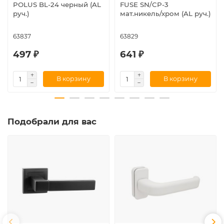
POLUS BL-24 черный (AL
FUSE SN/CP-3
руч.)
мат.никель/хром (AL руч.)
63837
63829
497 ₽
641 ₽
В корзину
В корзину
Подобрали для вас