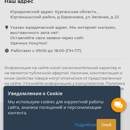
Наш адрес
Юридический адрес: Курганская область ,
Юргамышский район, д Барановка, ул Зелёная, д 23
Указан юридический адрес. Мы интернет-магазин,
выставочного зала нет!
Оставляйте свои заявки через сайт.
Удачных покупок!
Работаем с 09:00 до 18:00 (ПН-ПТ)
Информация на сайте носит ознакомительный характер и
не является публичной офертой. Наличие, комплектация и
иные свойства товара могут отличаться от представленных
на сайте. Уточняйте информацию у консультантов.
Политика
конфиденциальности
.
Оферта
,
Политика обработки файлов
Уведомление о Cookie
cookie
Мы используем cookies для корректной работы
сайта, анализа посещений и персонализации
контента.
Подробнее
Окей