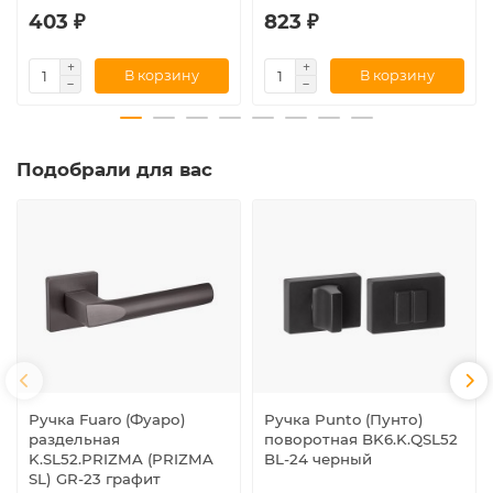
403 ₽
823 ₽
В корзину
В корзину
Подобрали для вас
Ручка Fuaro (Фуаро)
Ручка Punto (Пунто)
раздельная
поворотная BK6.K.QSL52
K.SL52.PRIZMA (PRIZMA
BL-24 черный
SL) GR-23 графит