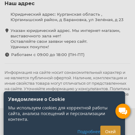
Наш адрес
Юридический адрес: Курганская область ,
Юргамышский район, д Барановка, ул Зелёная, д 23
Указан юридический адрес. Мы интернет-магазин,
выставочного зала нет!
Оставляйте свои заявки через сайт.
Удачных покупок!
Работаем с 09:00 до 18:00 (ПН-ПТ)
Информация на сайте носит ознакомительный характер и
не является публичной офертой. Наличие, комплектация и
иные свойства товара могут отличаться от представленных
на сайте. Уточняйте информацию у консультантов.
Политика
конфиденциальности
.
Оферта
,
Политика обработки файлов
Уведомление о Cookie
cookie
Мы используем cookies для корректной работы
сайта, анализа посещений и персонализации
контента.
Подробнее
Окей