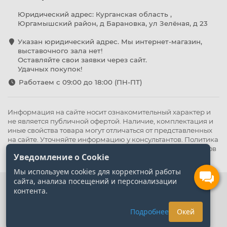
Юридический адрес: Курганская область ,
Юргамышский район, д Барановка, ул Зелёная, д 23
Указан юридический адрес. Мы интернет-магазин,
выставочного зала нет!
Оставляйте свои заявки через сайт.
Удачных покупок!
Работаем с 09:00 до 18:00 (ПН-ПТ)
Информация на сайте носит ознакомительный характер и
не является публичной офертой. Наличие, комплектация и
иные свойства товара могут отличаться от представленных
на сайте. Уточняйте информацию у консультантов.
Политика
конфиденциальности
.
Оферта
,
Политика обработки файлов
Уведомление о Cookie
cookie
Мы используем cookies для корректной работы
сайта, анализа посещений и персонализации
контента.
Подробнее
Окей