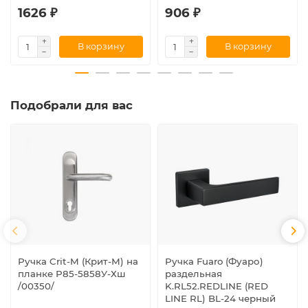
1626 ₽
906 ₽
В корзину
В корзину
Подобрали для вас
Ручка Crit-M (Крит-М) на
Ручка Fuaro (Фуаро)
планке Р85-5858У-Хш
раздельная
/00350/
K.RL52.REDLINE (RED
LINE RL) BL-24 черный