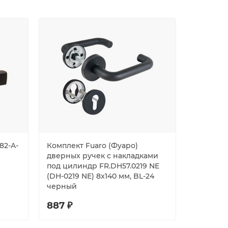
82-A-
Комплект Fuaro (Фуаро)
Защёлка 
дверных ручек с накладками
под цилиндр FR.DH57.0219 NE
(DH-0219 NE) 8x140 мм, BL-24
черный
887 ₽
753 ₽