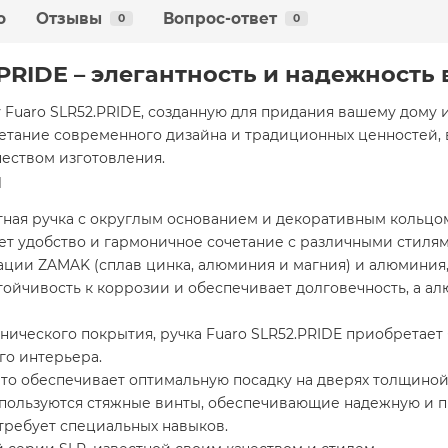
о
Отзывы
Вопрос-ответ
0
0
.PRIDE – элегантность и надежность
Fuaro SLR52.PRIDE, созданную для придания вашему дому 
очетание современного дизайна и традиционных ценностей,
еством изготовления.
и
тная ручка с округлым основанием и декоративным кольцом
ает удобство и гармоничное сочетание с различными стиля
ации ZAMAK (сплав цинка, алюминия и магния) и алюминия
тойчивость к коррозии и обеспечивает долговечность, а 
нического покрытия, ручка Fuaro SLR52.PRIDE приобретает
го интерьера.
что обеспечивает оптимальную посадку на дверях толщиной 
спользуются стяжные винты, обеспечивающие надежную и 
 требует специальных навыков.