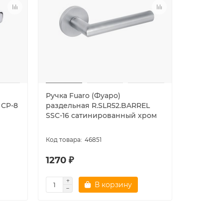
Ручка Fuaro (Фуаро)
Ручка Fu
 CP-8
раздельная R.SLR52.BARREL
раздельн
SSC-16 сатинированный хром
8 хром
46851
1270 ₽
1270 ₽
В корзину