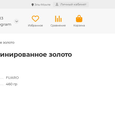
Личный кабинет
Эль-Монте
13
legram
Избранное
Сравнение
Корзина
е золото
атинированное золото
FUARO
460 гр