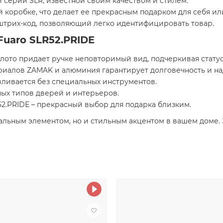
 серии SLR, известной своим качеством и стилем.
й коробке, что делает ее прекрасным подарком для себя ил
 штрих-код, позволяющий легко идентифицировать товар.
uaro SLR52.PRIDE
ото придает ручке неповторимый вид, подчеркивая статус 
иалов ZAMAK и алюминия гарантирует долговечность и на
вливается без специальных инструментов.
ых типов дверей и интерьеров.
52.PRIDE – прекрасный выбор для подарка близким.
нальным элементом, но и стильным акцентом в вашем доме. 