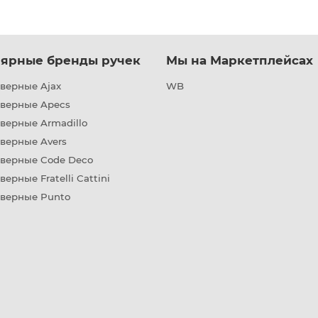
ярные бренды ручек
Мы на Маркетплейсах
верные Ajax
WB
дверные Apecs
верные Armadillo
верные Avers
дверные Code Deco
верные Fratelli Cattini
дверные Punto