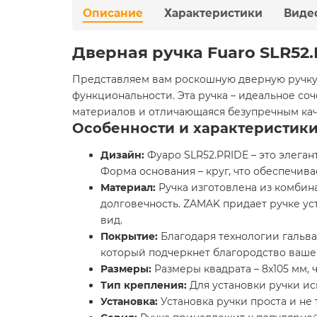
Описание
Характеристики
Виде
Дверная ручка Fuaro SLR52
Представляем вам роскошную дверную ручку 
функциональности. Эта ручка – идеальное с
материалов и отличающаяся безупречным кач
Особенности и характеристик
Дизайн:
Фуарo SLR52.PRIDE – это элеган
Форма основания – круг, что обеспечив
Материал:
Ручка изготовлена из комбин
долговечность. ZAMAK придает ручке ус
вид.
Покрытие:
Благодаря технологии гальва
который подчеркнет благородство ваше
Размеры:
Размеры квадрата – 8x105 мм, 
Тип крепления:
Для установки ручки и
Установка:
Установка ручки проста и не