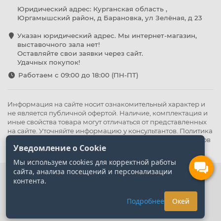
Юридический адрес: Курганская область ,
Юргамышский район, д Барановка, ул Зелёная, д 23
Указан юридический адрес. Мы интернет-магазин,
выставочного зала нет!
Оставляйте свои заявки через сайт.
Удачных покупок!
Работаем с 09:00 до 18:00 (ПН-ПТ)
Информация на сайте носит ознакомительный характер и
не является публичной офертой. Наличие, комплектация и
иные свойства товара могут отличаться от представленных
на сайте. Уточняйте информацию у консультантов.
Политика
конфиденциальности
.
Оферта
,
Политика обработки файлов
Уведомление о Cookie
cookie
Мы используем cookies для корректной работы
сайта, анализа посещений и персонализации
контента.
Подробнее
Окей