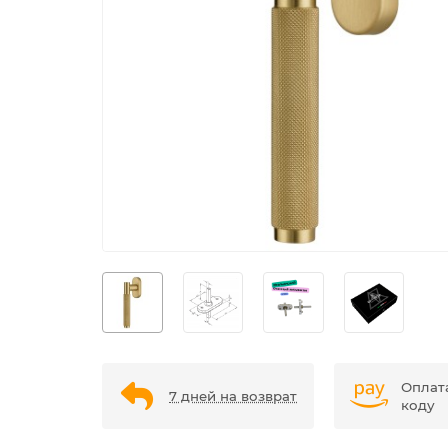
Оплат
7 дней на возврат
коду