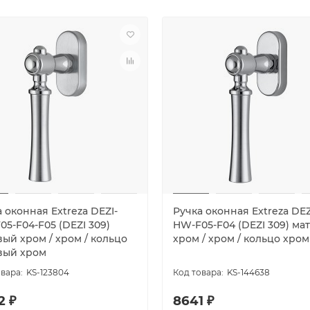
 оконная Extreza DEZI-
Ручка оконная Extreza DEZ
5-F04-F05 (DEZI 309)
HW-F05-F04 (DEZI 309) ма
ый хром / хром / кольцо
хром / хром / кольцо хром
вый хром
KS-123804
KS-144638
2 ₽
8641 ₽