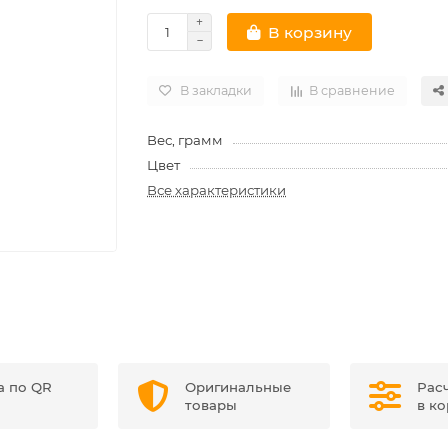
В корзину
В закладки
В сравнение
Вес, грамм
Цвет
Все характеристики
а по QR
Оригинальные
Рас
товары
в к