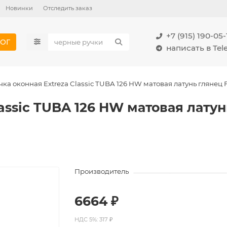
Новинки
Отследить заказ
+7 (915) 190-05-
ОГ
написать в Te
чка оконная Extreza Classic TUBA 126 HW матовая латунь глянец F
assic TUBA 126 HW матовая латун
Производитель
6664 ₽
НДС 5%: 317 ₽