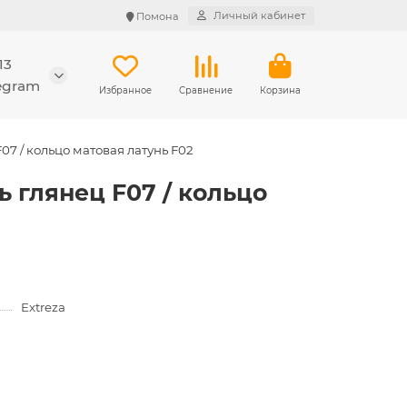
Личный кабинет
Помона
13
legram
Избранное
Сравнение
Корзина
07 / кольцо матовая латунь F02
ь глянец F07 / кольцо
Extreza