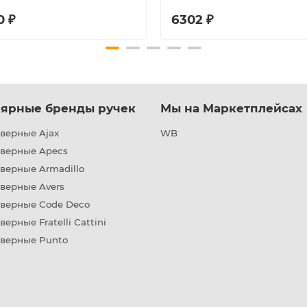
0 ₽
6302 ₽
ярные бренды ручек
Мы на Маркетплейсах
верные Ajax
WB
дверные Apecs
верные Armadillo
верные Avers
дверные Code Deco
верные Fratelli Cattini
дверные Punto