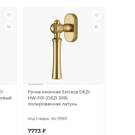
I-
Ручка оконная Extreza DEZI-
Ручка ок
товый
HW-F01 (DEZI 309)
HW-F07-F
полированная латунь
латунь г
латунь
KS-119931
7773 ₽
7773 ₽