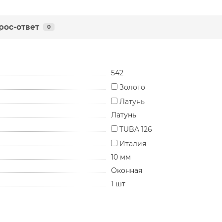
рос-ответ
0
542
Золото
Латунь
Латунь
TUBA 126
Италия
10 мм
Оконная
1 шт