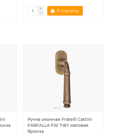
В корзину
ini
Ручка оконная Fratelli Cattini
Ручка око
ронза
FARFALLA FW 7-BY матовая
FARFALL
бронза
серебро