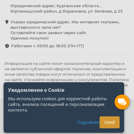
Юридический адрес: Курганская область ,
Юргамышский район, д Барановка, ул Зелёная, д 23
Указан юридический адрес. Мы интернет-магазин,
выставочного зала нет!
Оставляйте свои заявки через сайт.
Удачных покупок!
Работаем с 09:00 до 18:00 (ПН-ПТ)
Информация на сайте носит ознакомительный характер и
не является публичной офертой. Наличие, комплектация и
иные свойства товара могут отличаться от представленных
на сайте. Уточняйте информацию у консультантов.
Политика
конфиденциальности
.
Оферта
,
Политика обработки файлов
Уведомление о Cookie
cookie
Мы используем cookies для корректной работы
сайта, анализа посещений и персонализации
контента.
Подробнее
Окей