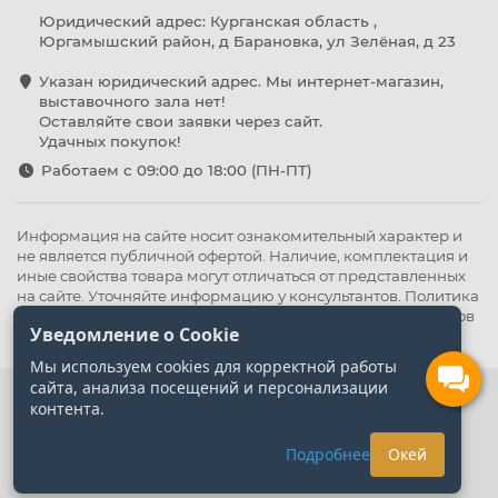
Юридический адрес: Курганская область ,
Юргамышский район, д Барановка, ул Зелёная, д 23
Указан юридический адрес. Мы интернет-магазин,
выставочного зала нет!
Оставляйте свои заявки через сайт.
Удачных покупок!
Работаем с 09:00 до 18:00 (ПН-ПТ)
Информация на сайте носит ознакомительный характер и
не является публичной офертой. Наличие, комплектация и
иные свойства товара могут отличаться от представленных
на сайте. Уточняйте информацию у консультантов.
Политика
конфиденциальности
.
Оферта
,
Политика обработки файлов
Уведомление о Cookie
cookie
Мы используем cookies для корректной работы
сайта, анализа посещений и персонализации
контента.
Подробнее
Окей