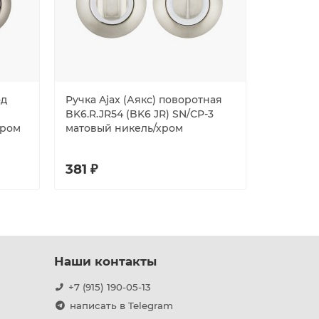
од
Ручка Ajax (Аякс) поворотная
Фиксато
BK6.R.JR54 (BK6 JR) SN/CP-3
4020-CR
хром
матовый никель/хром
381 ₽
383 ₽
Наши контакты
+7 (915) 190-05-13
написать в Telegram