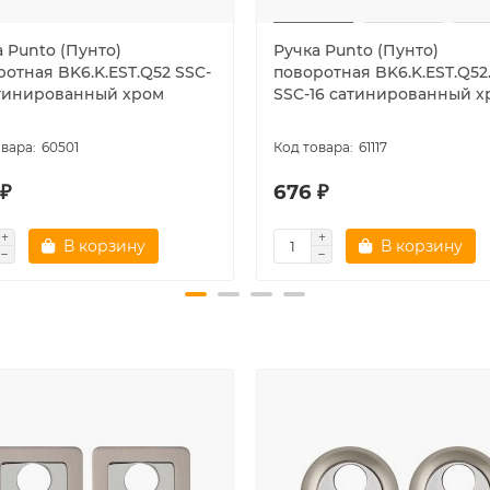
 Punto (Пунто)
Ручка Punto (Пунто)
ротная BK6.K.EST.Q52 SSC-
поворотная BK6.K.EST.Q52
атинированный хром
SSC-16 сатинированный х
60501
61117
 ₽
676 ₽
В корзину
В корзину