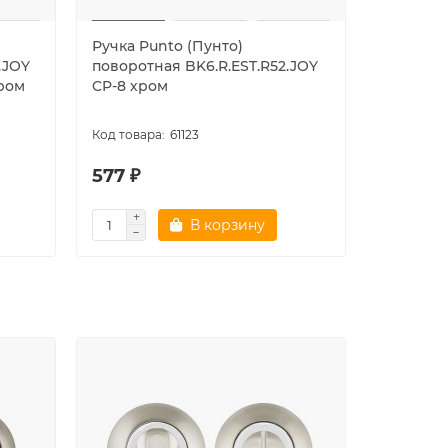
Ручка Punto (Пунто)
Ручка Pu
.JOY
поворотная BK6.R.EST.R52.JOY
поворотн
ром
CP-8 хром
матовый
61123
577 ₽
577 ₽
В корзину