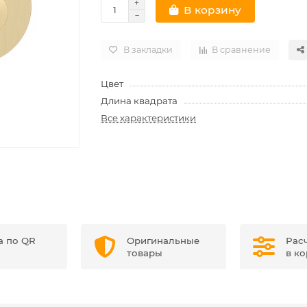
В корзину
В закладки
В сравнение
Цвет
Длина квадрата
Все характеристики
а по QR
Оригинальные
Рас
товары
в к