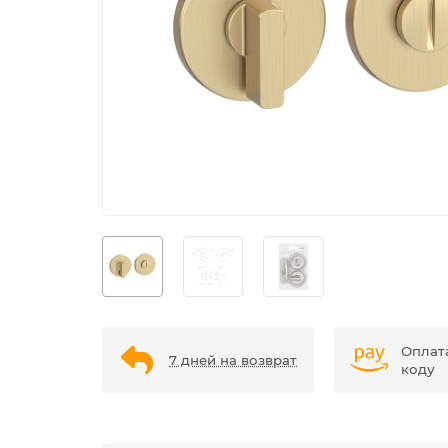
Оплат
7 дней на возврат
коду