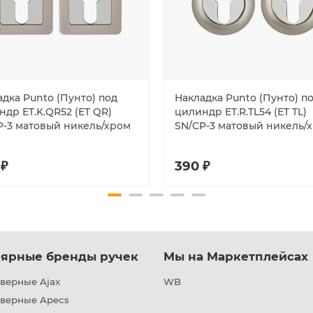
дка Punto (Пунто) под
Накладка Punto (Пунто) п
др ET.K.QR52 (ET QR)
цилиндр ET.R.TL54 (ET TL)
P-3 матовый никель/хром
SN/CP-3 матовый никель/
 ₽
390 ₽
ярные бренды ручек
Мы на Маркетплейсах
верные Ajax
WB
дверные Apecs