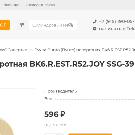
Новинки
Отследить заказ
+7 (915) 190-05-
ОГ
написать в Te
WC Завертки
Ручка Punto (Пунто) поворотная BK6.R.EST.R52.
оротная BK6.R.EST.R52.JOY SSG-3
Производитель
Вес
596 ₽
НДС 5%: 28 ₽