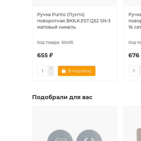
Ручка Punto (Пунто)
Ручка
поворотная BK6.K.EST.Q52 SN-3
пово
матовый никель
16 с
60495
655 ₽
676
В корзину
Подобрали для вас