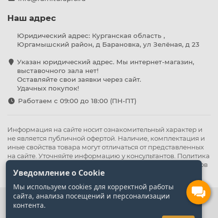
Наш адрес
Юридический адрес: Курганская область ,
Юргамышский район, д Барановка, ул Зелёная, д 23
Указан юридический адрес. Мы интернет-магазин,
выставочного зала нет!
Оставляйте свои заявки через сайт.
Удачных покупок!
Работаем с 09:00 до 18:00 (ПН-ПТ)
Информация на сайте носит ознакомительный характер и
не является публичной офертой. Наличие, комплектация и
иные свойства товара могут отличаться от представленных
на сайте. Уточняйте информацию у консультантов.
Политика
конфиденциальности
.
Оферта
,
Политика обработки файлов
Уведомление о Cookie
cookie
Мы используем cookies для корректной работы
сайта, анализа посещений и персонализации
контента.