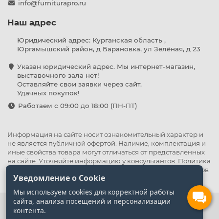
info@furniturapro.ru
Наш адрес
Юридический адрес: Курганская область ,
Юргамышский район, д Барановка, ул Зелёная, д 23
Указан юридический адрес. Мы интернет-магазин,
выставочного зала нет!
Оставляйте свои заявки через сайт.
Удачных покупок!
Работаем с 09:00 до 18:00 (ПН-ПТ)
Информация на сайте носит ознакомительный характер и
не является публичной офертой. Наличие, комплектация и
иные свойства товара могут отличаться от представленных
на сайте. Уточняйте информацию у консультантов.
Политика
конфиденциальности
.
Оферта
,
Политика обработки файлов
Уведомление о Cookie
cookie
Мы используем cookies для корректной работы
сайта, анализа посещений и персонализации
контента.