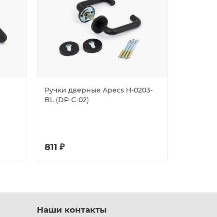
Ручки дверные Apecs H-0203-
Ручки д
BL (DP-C-02)
A-NIS/NI 
811 ₽
1100 ₽
Наши контакты