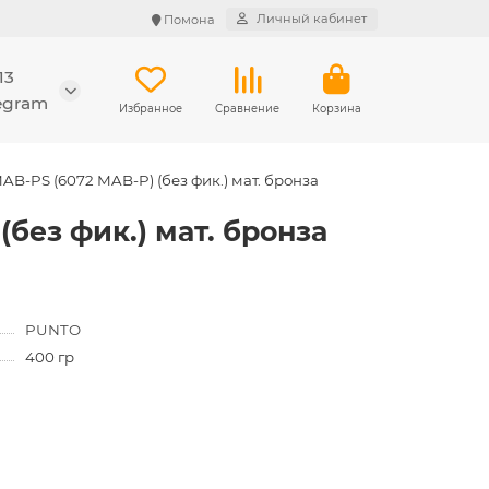
Личный кабинет
Помона
13
legram
Избранное
Сравнение
Корзина
AB-PS (6072 MAB-P) (без фик.) мат. бронза
без фик.) мат. бронза
PUNTO
400 гр