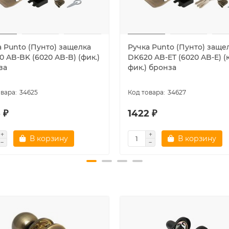
а Punto (Пунто) защелка
Ручка Punto (Пунто) заще
 AB-BK (6020 AB-B) (фик.)
DK620 AB-ET (6020 AB-E) (к
за
фик.) бронза
34625
34627
 ₽
1422 ₽
В корзину
В корзину