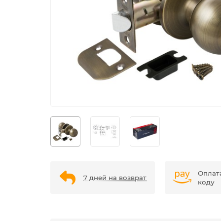
Оплат
7 дней на возврат
коду