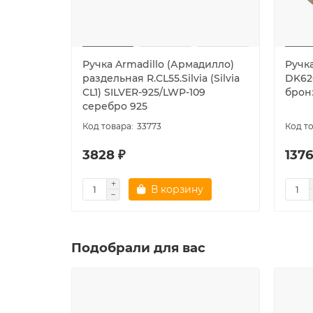
Ручка Armadillo (Армадилло)
Ручк
раздельная R.CL55.Silvia (Silvia
DK620
CL1) SILVER-925/LWP-109
брон
серебро 925
33773
3828 ₽
1376
В корзину
Подобрали для вас