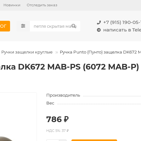
Новинки
Отследить заказ
+7 (915) 190-05-
ОГ
написать в Te
Ручки защелки круглые
Ручка Punto (Пунто) защелка DK672 M
лка DK672 MAB-PS (6072 MAB-P) (
Производитель
Вес
786 ₽
НДС 5%: 37 ₽