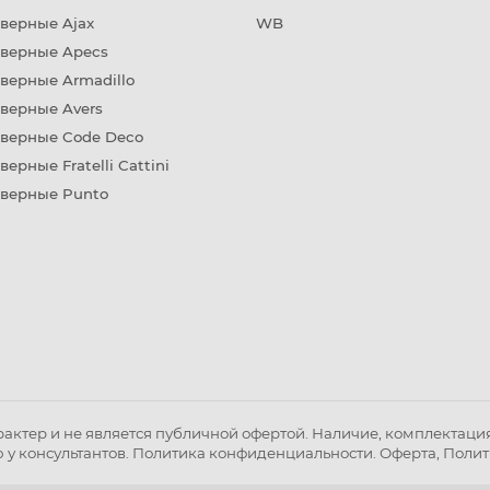
верные Ajax
WB
дверные Apecs
верные Armadillo
верные Avers
дверные Code Deco
верные Fratelli Cattini
дверные Punto
ктер и не является публичной офертой. Наличие, комплектация 
 у консультантов.
Политика конфиденциальности
.
Оферта
,
Полит