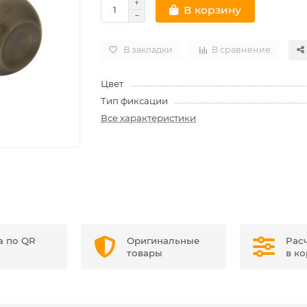
В корзину
В закладки
В сравнение
Цвет
Тип фиксации
Все характеристики
а по QR
Оригинальные
Рас
товары
в к