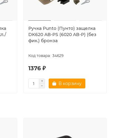
лка
Ручка Punto (Пунто) защелка
Ручка Pu
л./
DK620 AB-PS (6020 AB-P) (без
DK620 AC
фик.) бронза
медь
34629
1376 ₽
1376 ₽
В корзину