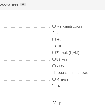
рос-ответ
0
Матовый хром
5 лет
Нет
10 шт.
Zamak (ЦАМ)
96 мм
F105
Произв. в наст. время
Италия
1 шт.
58 гр