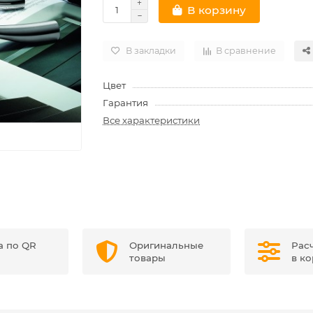
В корзину
В закладки
В сравнение
Цвет
Гарантия
Все характеристики
а по QR
Оригинальные
Рас
товары
в к