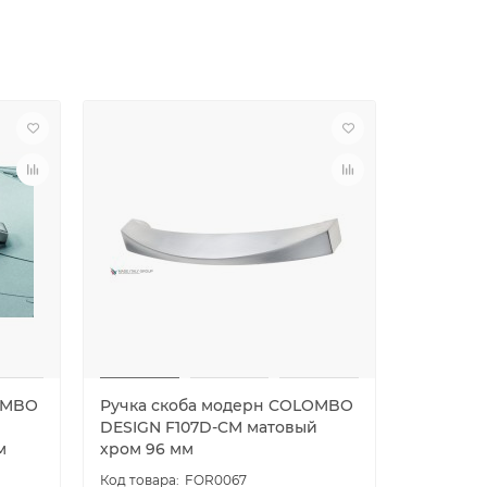
OMBO
Ручка скоба модерн COLOMBO
Ручка с
DESIGN F107D-CM матовый
DESIGN 
м
хром 96 мм
полиров
FOR0067