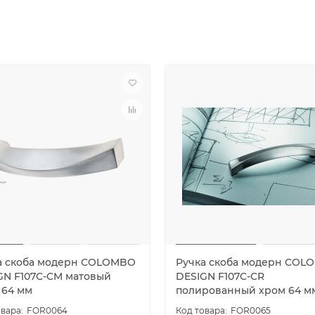
а скоба модерн COLOMBO
Ручка скоба модерн COL
GN F107C-CM матовый
DESIGN F107C-CR
 64 мм
полированный хром 64 м
FOR0064
FOR0065