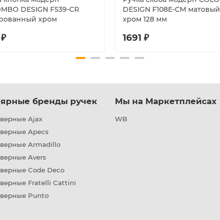
MBO DESIGN F539-CR
DESIGN F108E-CM матовый
рованный хром
хром 128 мм
 ₽
1691 ₽
ярные бренды ручек
Мы на Маркетплейсах
верные Ajax
WB
дверные Apecs
верные Armadillo
верные Avers
дверные Code Deco
верные Fratelli Cattini
дверные Punto