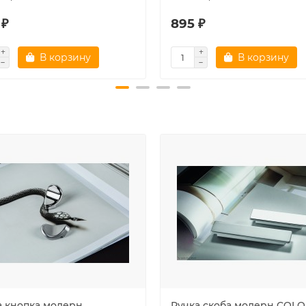
 ₽
895 ₽
В корзину
В корзину
а кнопка модерн
Ручка скоба модерн COL