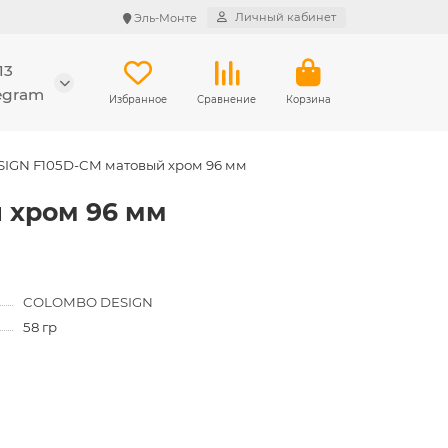
Личный кабинет
Эль-Монте
13
legram
Избранное
Сравнение
Корзина
IGN F105D-CM матовый хром 96 мм
 хром 96 мм
COLOMBO DESIGN
58 гр