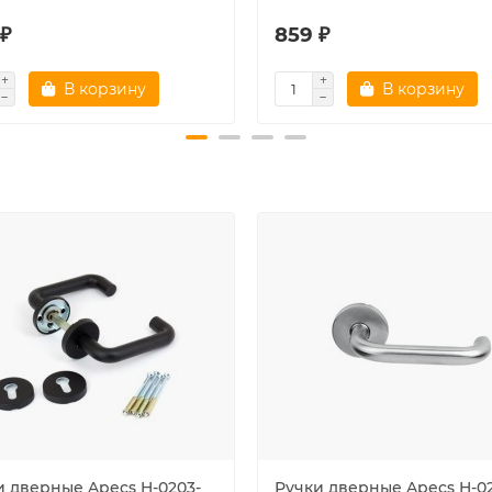
 ₽
859 ₽
В корзину
В корзину
и дверные Apecs H-0203-
Ручки дверные Apecs H-0