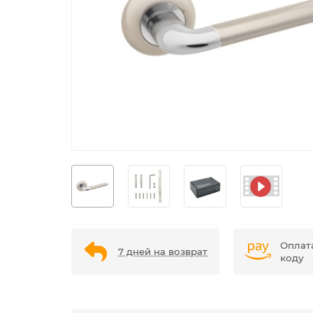
Оплат
7 дней на возврат
коду