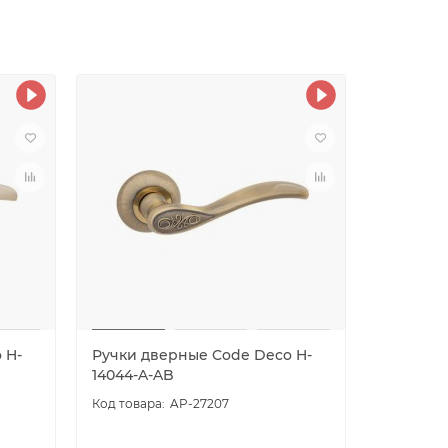
 H-
Ручки дверные Code Deco H-
Ручки д
14044-A-AB
22092-A-
AP-27207