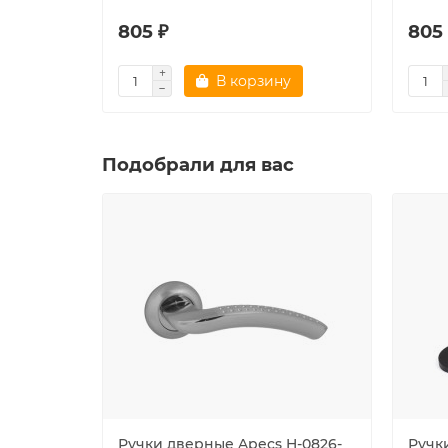
805 ₽
805
В корзину
Подобрали для вас
Ручки дверные Apecs H-0826-
Ручк