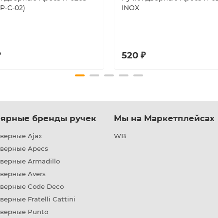
P-C-02)
INOX
₽
520 ₽
ярные бренды ручек
Мы на Маркетплейсах
верные Ajax
WB
дверные Apecs
верные Armadillo
верные Avers
дверные Code Deco
верные Fratelli Cattini
дверные Punto