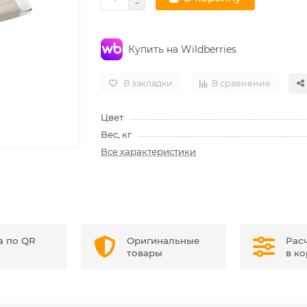
Купить на Wildberries
В закладки
В сравнение
Цвет
Вес, кг
Все характеристики
а по QR
Оригинальные
Рас
товары
в к