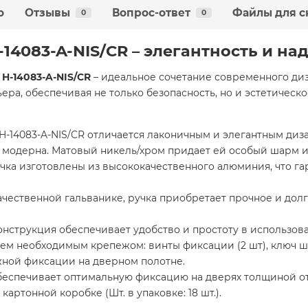
о
Отзывы
Вопрос-ответ
Файлы для с
0
0
-14083-A-NIS/CR – элегантность и н
H-14083-A-NIS/CR
– идеальное сочетание современного диза
ра, обеспечивая не только безопасность, но и эстетическо
H-14083-A-NIS/CR отличается лаконичным и элегантным ди
о модерна. Матовый никель/хром придает ей особый шарм и
чка изготовлены из высококачественного алюминия, что га
чественной гальванике, ручка приобретает прочное и дол
нструкция обеспечивает удобство и простоту в использов
м необходимым крепежом: винты фиксации (2 шт), ключ шест
дежной фиксации на дверном полотне.
беспечивает оптимальную фиксацию на дверях толщиной от 
артонной коробке (Шт. в упаковке: 18 шт.).