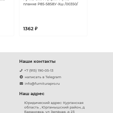
планке Р85-5858У-Хш /00350/
дверных
под цили
(DH-0219
черный
1362 ₽
887 ₽
Наши контакты
+7 (915) 190-05-13
написать в Telegram
info@furniturapro.ru
Наш адрес
Юридический адрес: Курганская
область , Юргамышский район, д
Барановка, ул Зелёная, д 23