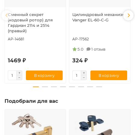
Сменный секрет
Цилиндровый механизм
(кодовый ротор) для
Vanger EL-60-C-G
Гардиан 2114 и 2514
(правый)
AP-14681
AP-17562
5.0
1 отзыв
1469 ₽
324 ₽
В корзину
В корзину
Подобрали для вас