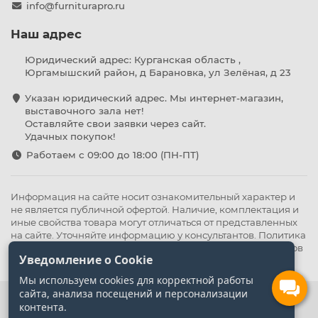
info@furniturapro.ru
Наш адрес
Юридический адрес: Курганская область ,
Юргамышский район, д Барановка, ул Зелёная, д 23
Указан юридический адрес. Мы интернет-магазин,
выставочного зала нет!
Оставляйте свои заявки через сайт.
Удачных покупок!
Работаем с 09:00 до 18:00 (ПН-ПТ)
Информация на сайте носит ознакомительный характер и
не является публичной офертой. Наличие, комплектация и
иные свойства товара могут отличаться от представленных
на сайте. Уточняйте информацию у консультантов.
Политика
конфиденциальности
.
Оферта
,
Политика обработки файлов
Уведомление о Cookie
cookie
Мы используем cookies для корректной работы
сайта, анализа посещений и персонализации
контента.