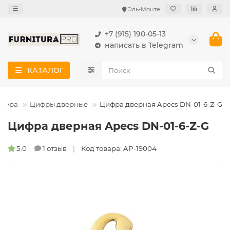
Эль-Монте
+7 (915) 190-05-13
написать в Telegram
КАТАЛОГ
итура
Цифры дверные
Цифра дверная Apecs DN-01-6-Z-G
Цифра дверная Apecs DN-01-6-Z-G
5.0
1 отзыв
Код товара: AP-19004