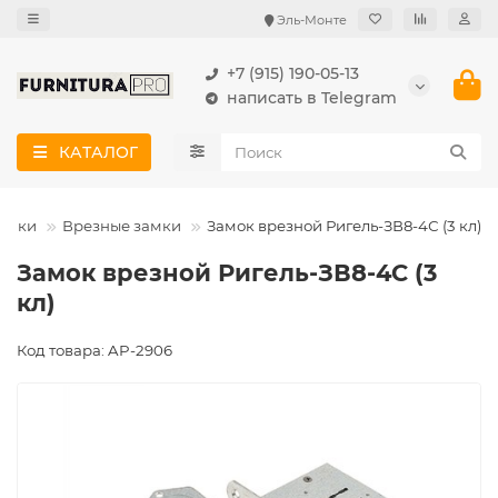
Эль-Монте
+7 (915) 190-05-13
написать в Telegram
КАТАЛОГ
амки
Врезные замки
Замок врезной Ригель-ЗВ8-4С (3 кл)
Замок врезной Ригель-ЗВ8-4С (3
кл)
Код товара: AP-2906