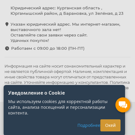
Юридический адрес: Курганская область ,
Юргамышский район, д Барановка, ул Зелёная, д 23
Указан юридический адрес. Мы интернет-магазин,
выставочного зала нет!
Оставляйте свои заявки через сайт.
Удачных покупок!
Работаем с 09:00 до 18:00 (ПН-ПТ)
Информация на сайте носит ознакомительный характер и
не является публичной офертой. Наличие, комплектация и
иные свойства товара могут отличаться от представленных
на сайте. Уточняйте информацию у консультантов.
Политика
конфиденциальности
.
Оферта
,
Политика обработки файлов
Уведомление о Cookie
cookie
Мы используем cookies для корректной работы
сайта, анализа посещений и персонализации
контента.
Подробнее
Окей