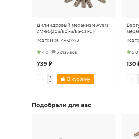
Цилиндровый механизм Avers
Верт
ZM-90(30S/60)-S/65-C11-CR
механ
AP-27778
4.0
5 отзывов
5.0
739 ₽
130 
В корзину
Подобрали для вас