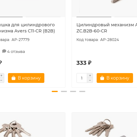
ушка для цилиндрового
Цилиндровый механизм A
изма Avers C11-CR (B2B)
ZC.B2B-60-CR
AP-27779
AP-28024
4 отзыва
₽
333 ₽
В корзину
В корзину