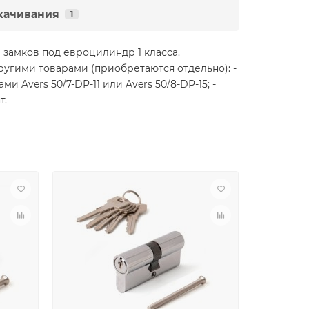
качивания
1
замков под евроцилиндр 1 класса.
угими товарами (приобретаются отдельно): -
и Avers 50/7-DP-11 или Avers 50/8-DP-15; -
т.