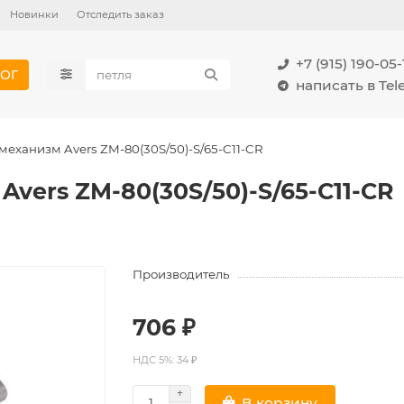
Новинки
Отследить заказ
+7 (915) 190-05-
ОГ
написать в Te
еханизм Avers ZM-80(30S/50)-S/65-C11-CR
vers ZM-80(30S/50)-S/65-C11-CR
Производитель
706 ₽
НДС 5%: 34 ₽
В корзину