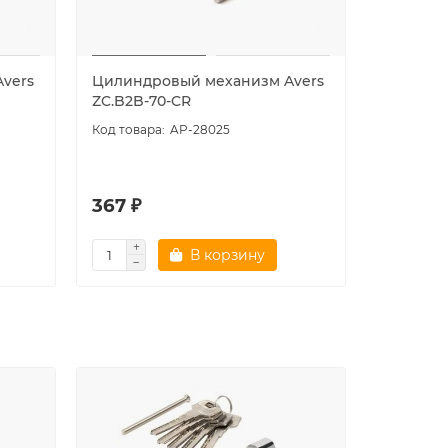
vers
Цилиндровый механизм Avers
Цилиндр
ZC.B2B-70-CR
ZC.B2B-
AP-28025
367 ₽
398 ₽
В корзину