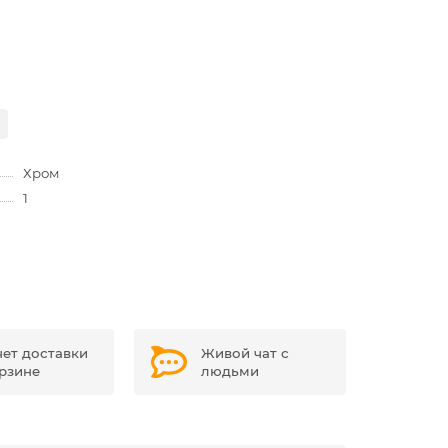
Хром
1
чет доставки
Живой чат с
орзине
людьми