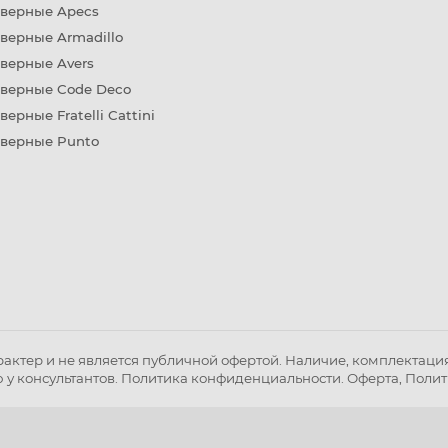
дверные Apecs
верные Armadillo
верные Avers
дверные Code Deco
верные Fratelli Cattini
дверные Punto
ктер и не является публичной офертой. Наличие, комплектация 
 у консультантов.
Политика конфиденциальности
.
Оферта
,
Полит