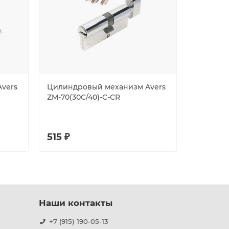
vers
Цилиндровый механизм Avers
Цилиндр
ZM-70(30C/40)-C-CR
ZC-60-C-
515 ₽
465 ₽
Наши контакты
+7 (915) 190-05-13