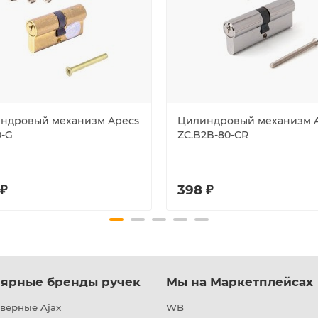
ндровый механизм Apecs
Цилиндровый механизм A
0-G
ZC.B2B-80-CR
 ₽
398 ₽
ярные бренды ручек
Мы на Маркетплейсах
верные Ajax
WB