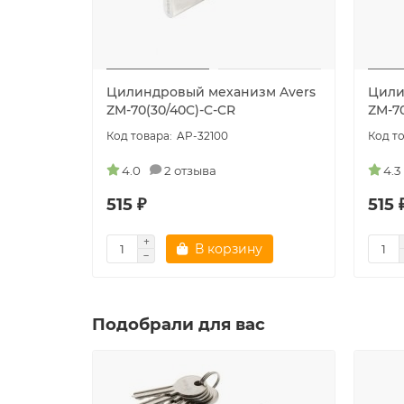
Цилиндровый механизм Avers
Цили
ZM-70(30/40C)-C-CR
ZM-70
AP-32100
4.0
2 отзыва
4.3
515 ₽
515 
В корзину
Подобрали для вас