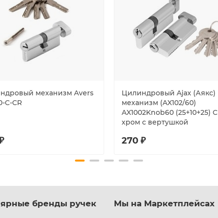
ндровый механизм Avers
Цилиндровый Ajax (Аякс)
0-C-CR
механизм (AX102/60)
AX1002Knob60 (25+10+25) 
хром с вертушкой
₽
270 ₽
ярные бренды ручек
Мы на Маркетплейсах