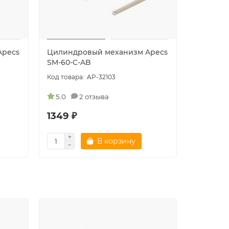
Apecs
Цилиндровый механизм Apecs
Цилиндр
SM-60-C-AB
SM-65(30
AP-32103
5.0
2 отзыва
5.0
1349 ₽
1349 ₽
В корзину