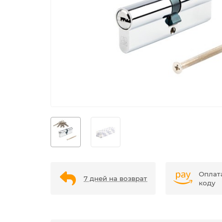
Оплат
7 дней на возврат
коду