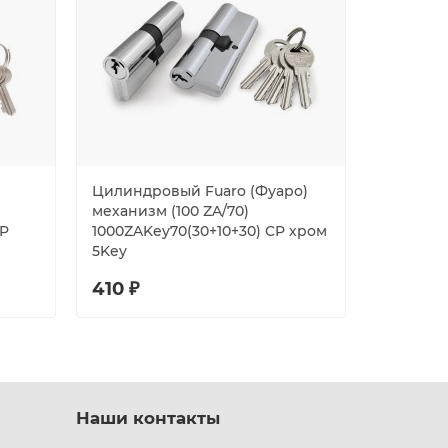
Цилиндровый Fuaro (Фуаро)
Цилиндр
механизм (100 ZA/70)
ZC.B2B-7
CP
1000ZAKey70(30+10+30) CP хром
5Key
410 ₽
367 ₽
Наши контакты