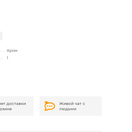
Хром
1
чет доставки
Живой чат с
орзине
людьми