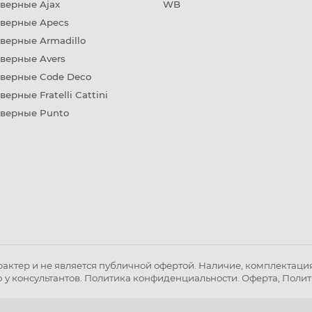
верные Ajax
WB
дверные Apecs
верные Armadillo
верные Avers
дверные Code Deco
верные Fratelli Cattini
дверные Punto
ктер и не является публичной офертой. Наличие, комплектация 
 у консультантов.
Политика конфиденциальности
.
Оферта
,
Полит