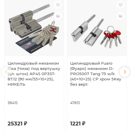
Цилиндровый механизм
Цилиндровый Fuaro
Cisa (Чиза) под вертушку
(Фуаро) механизм D-
(дл. шток) AP4S 0P3S7-
PRO5007 Tang 75 w/k
87.12 (90 мм/55+10+25),
(40+10+25) CP хром 5Key
НИКЕЛЬ
без верт.
38415
47813
25321 ₽
1221 ₽