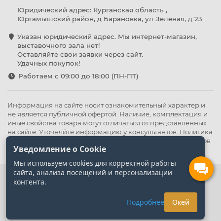
Юридический адрес: Курганская область ,
Юргамышский район, д Барановка, ул Зелёная, д 23
Указан юридический адрес. Мы интернет-магазин,
выставочного зала нет!
Оставляйте свои заявки через сайт.
Удачных покупок!
Работаем с 09:00 до 18:00 (ПН-ПТ)
Информация на сайте носит ознакомительный характер и
не является публичной офертой. Наличие, комплектация и
иные свойства товара могут отличаться от представленных
на сайте. Уточняйте информацию у консультантов.
Политика
конфиденциальности
.
Оферта
,
Политика обработки файлов
Уведомление о Cookie
cookie
Мы используем cookies для корректной работы
сайта, анализа посещений и персонализации
контента.
Подробнее
Окей