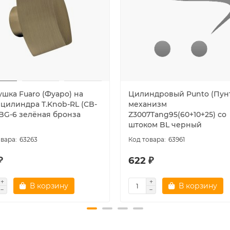
ушка Fuaro (Фуаро) на
Цилиндровый Punto (Пун
 цилиндра T.Knob-RL (CB-
механизм
ABG-6 зелёная бронза
Z3007Tang95(60+10+25) со
штоком BL черный
63263
63961
₽
622 ₽
В корзину
В корзину