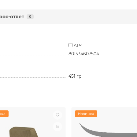
рос-ответ
0
AP4
8015346075041
451 гр
нка
Новинка