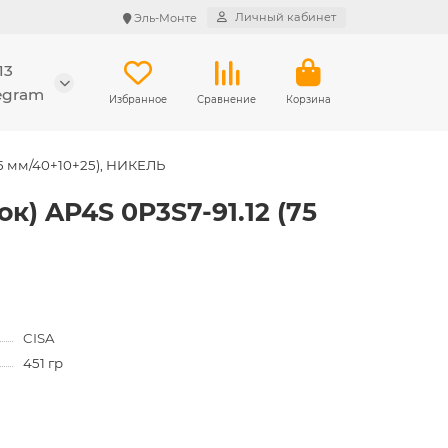
Личный кабинет
Эль-Монте
13
legram
Избранное
Сравнение
Корзина
75 мм/40+10+25), НИКЕЛЬ
) AP4S 0P3S7-91.12 (75
CISA
451 гр