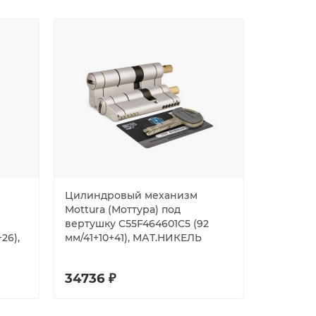
Цилиндровый механизм
Цилиндр
Mottura (Моттура) под
Mottura 
вертушку C55F464601C5 (92
вертушку
26),
мм/41+10+41), МАТ.НИКЕЛЬ
CP4P5631
МАТ.НИ
34736 ₽
15341 ₽