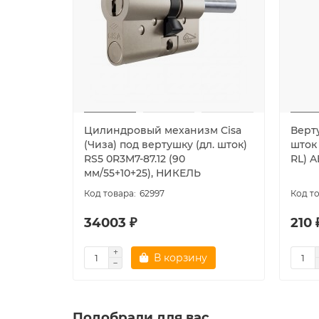
Цилиндровый механизм Cisa
Верт
(Чиза) под вертушку (дл. шток)
шток
RS5 0R3M7-87.12 (90
RL) 
мм/55+10+25), НИКЕЛЬ
62997
34003 ₽
210 
В корзину
Подобрали для вас