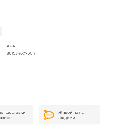
AP4
8015346075041
чет доставки
Живой чат с
орзине
людьми