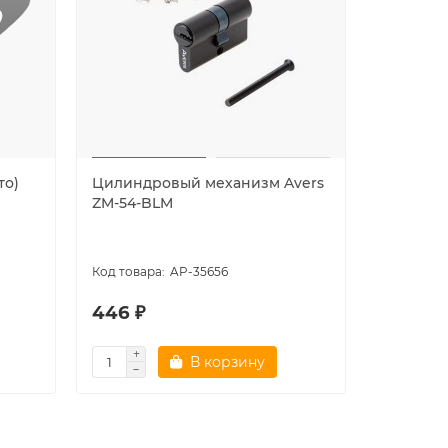
то)
Цилиндровый механизм Avers
Цилиндр
ZM-54-BLM
ZM-54-C
AP-35656
446 ₽
441 ₽
В корзину