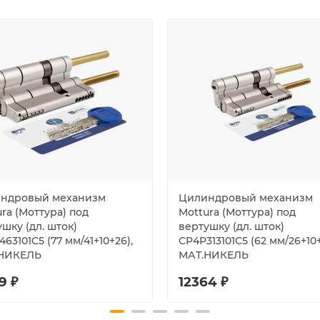
ндровый механизм
Цилиндровый механизм
ra (Моттура) под
Mottura (Моттура) под
шку (дл. шток)
вертушку (дл. шток)
63101C5 (77 мм/41+10+26),
CP4P313101C5 (62 мм/26+10+
НИКЕЛЬ
МАТ.НИКЕЛЬ
9 ₽
12364 ₽