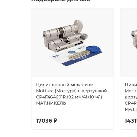
Цилиндровый механизм
Цили
Mottura (Моттура) с вертушкой
Mottu
CP4F464601R (92 мм/41+10+41)
верту
МАТ.НИКЕЛЬ
CP4P4
МАТ.
17036 ₽
1431