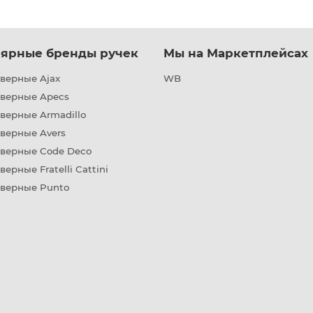
ярные бренды ручек
Мы на Маркетплейсах
верные Ajax
WB
дверные Apecs
верные Armadillo
верные Avers
дверные Code Deco
верные Fratelli Cattini
дверные Punto