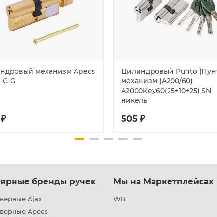
ндровый механизм Apecs
Цилиндровый Punto (Пун
-C-G
механизм (A200/60)
A2000Key60(25+10+25) SN
никель
 ₽
505 ₽
ярные бренды ручек
Мы на Маркетплейсах
верные Ajax
WB
дверные Apecs