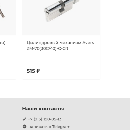
то)
Цилиндровый механизм Avers
Цилиндр
ZM-70(30C/40)-C-CR
ZC-60-C-
515 ₽
465 ₽
Наши контакты
+7 (915) 190-05-13
написать в Telegram