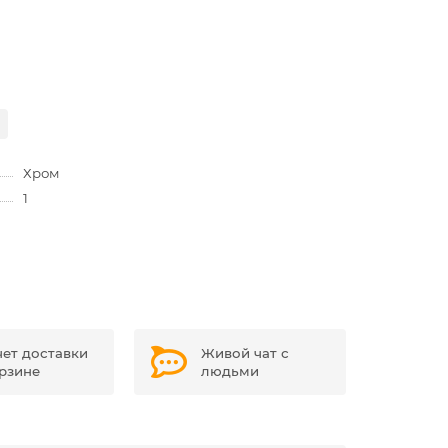
Хром
1
чет доставки
Живой чат с
орзине
людьми