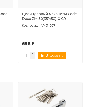
Code
Цилиндровый механизм Code
Цилиндр
Deco ZM-80(35/45C)-C-CR
Deco ZM-
AP-34007
5.0
698 ₽
643 ₽
В корзину