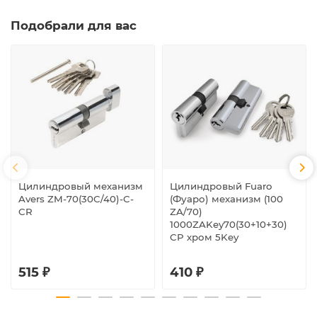
Подобрали для вас
Цилиндровый механизм
Цилиндровый Fuaro
Avers ZM-70(30C/40)-C-
(Фуаро) механизм (100
CR
ZA/70)
1000ZAKey70(30+10+30)
CP хром 5Key
515 ₽
410 ₽