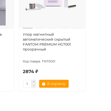
а
Упор магнитный
Упор ма
автоматический скрытый
против
FANTOM PREMIUM HGT001
автомат
прозрачный
FANTOM 
полиров
FNT0001
2874 ₽
5548 ₽
В корзину