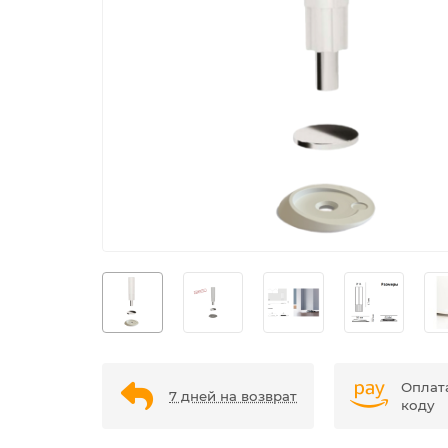
Оплат
7 дней на возврат
коду