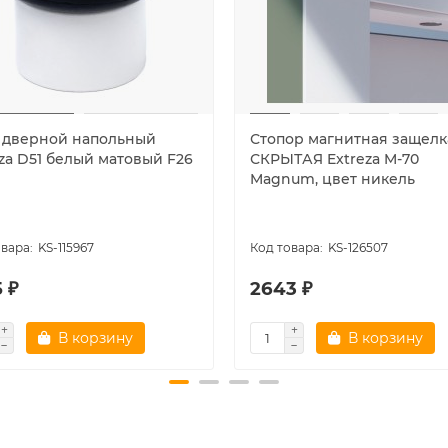
 дверной напольный
Стопор магнитная защелк
eza D51 белый матовый F26
СКРЫТАЯ Extreza M-70
Magnum, цвет никель
KS-115967
KS-126507
 ₽
2643 ₽
В корзину
В корзину