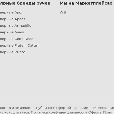
ярные бренды ручек
Мы на Маркетплейсах
верные Ajax
WB
дверные Apecs
верные Armadillo
верные Avers
дверные Code Deco
верные Fratelli Cattini
дверные Punto
ктер и не является публичной офертой. Наличие, комплектация 
 у консультантов.
Политика конфиденциальности
.
Оферта
,
Полит