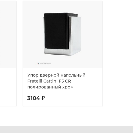
Упор дверной напольный
Упор дв
Fratelli Cattini F5 CR
Fratelli 
полированный хром
хром
3104 ₽
2879 ₽