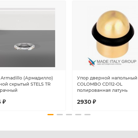
 Armadillo (Армадилло)
Упор дверной напольный
ной скрытый STELS TR
COLOMBO CD112-OL
рачный
полированная латунь
 ₽
2930 ₽