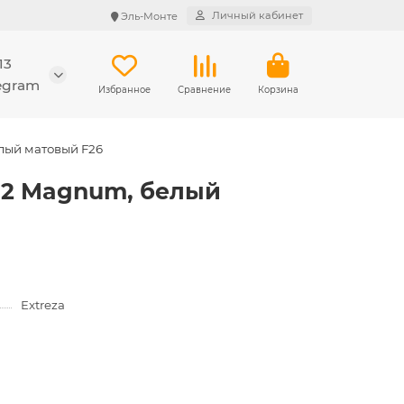
Личный кабинет
Эль-Монте
13
legram
Избранное
Сравнение
Корзина
лый матовый F26
-72 Magnum, белый
Extreza