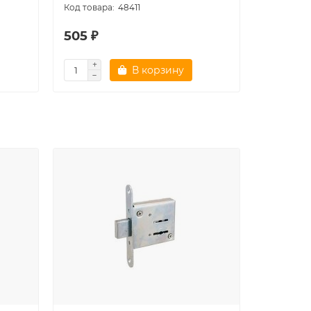
48411
505 ₽
249 ₽
В корзину