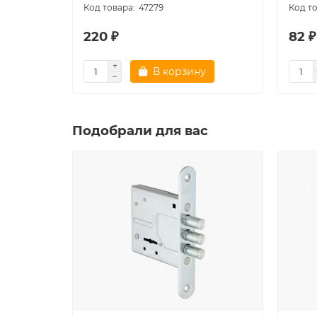
47279
220 ₽
82 ₽
В корзину
Подобрали для вас