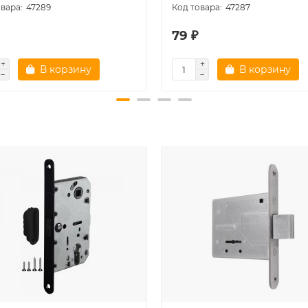
47289
47287
79 ₽
В корзину
В корзину