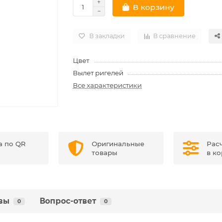
В корзину
В закладки
В сравнение
Цвет
Вылет ригелей
Все характеристики
а по QR
Оригинальные
Рас
товары
в к
вы
Вопрос-ответ
0
0