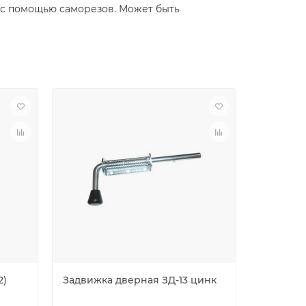
а с помощью саморезов. Может быть
2)
Задвижка дверная ЗД-13 цинк
Задвижк
пол.мед