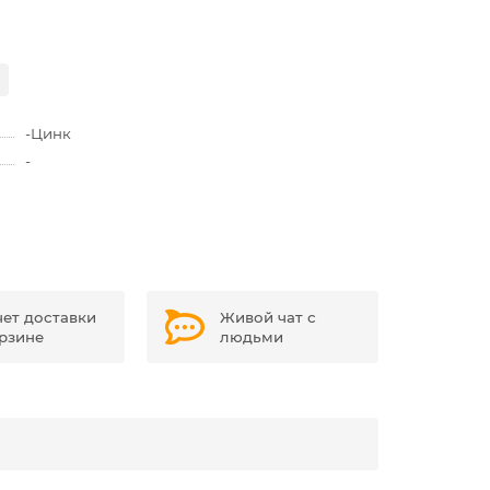
-
Цинк
-
чет доставки
Живой чат с
орзине
людьми