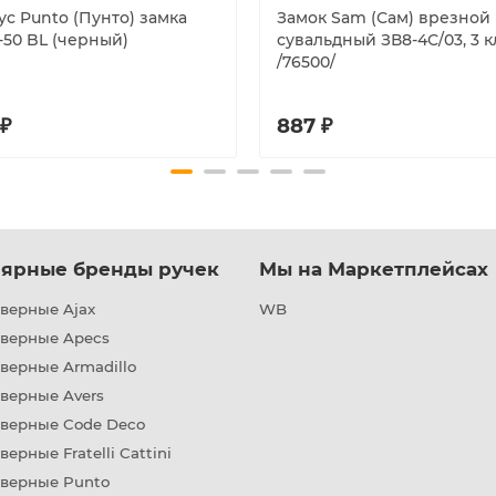
ус Punto (Пунто) замка
Замок Sam (Сам) врезной
-50 BL (черный)
сувальдный ЗВ8-4С/03, 3 к
/76500/
 ₽
887 ₽
ярные бренды ручек
Мы на Маркетплейсах
верные Ajax
WB
дверные Apecs
верные Armadillo
верные Avers
дверные Code Deco
верные Fratelli Cattini
дверные Punto