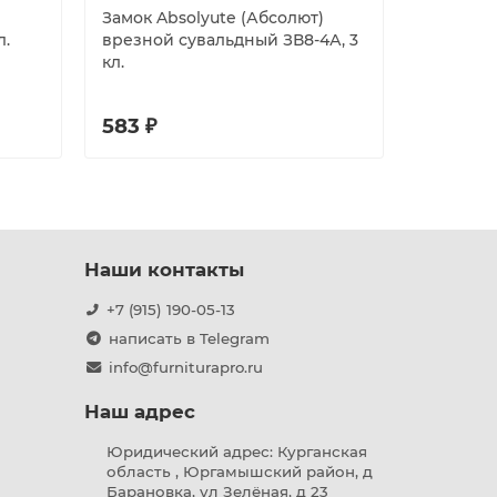
Замок Absolyute (Абсолют)
Корпус A
л.
врезной сувальдный ЗВ8-4А, 3
врезног
кл.
METLH25-
мат.нике
583 ₽
926 ₽
Наши контакты
+7 (915) 190-05-13
написать в Telegram
info@furniturapro.ru
Наш адрес
Юридический адрес: Курганская
область , Юргамышский район, д
Барановка, ул Зелёная, д 23