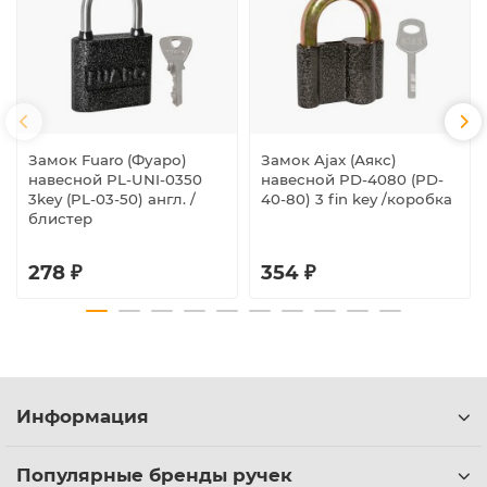
Замок Fuaro (Фуаро)
Замок Ajax (Аякс)
навесной PL-UNI-0350
навесной PD-4080 (PD-
3key (PL-03-50) англ. /
40-80) 3 fin key /коробка
блистер
278 ₽
354 ₽
Информация
Популярные бренды ручек