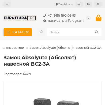
Эль-Монте
+7 (915) 190-05-13
написать в Telegram
КАТАЛОГ
аражные замки
Замок Absolyute (Абсолют) навесной ВС2-3А
Замок Absolyute (Абсолют)
навесной ВС2-3А
Код товара: 47471