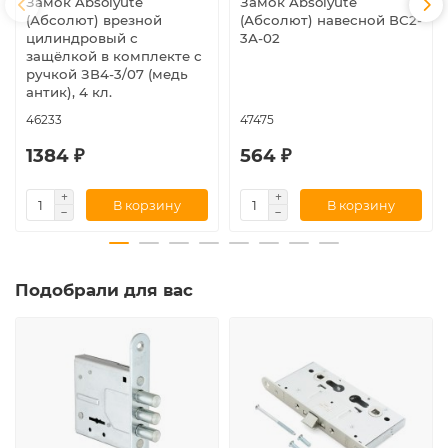
Замок Absolyute
Замок Absolyute
(Абсолют) врезной
(Абсолют) навесной ВС2-
цилиндровый с
3А-02
защёлкой в комплекте с
ручкой ЗВ4-3/07 (медь
антик), 4 кл.
46233
47475
1384 ₽
564 ₽
В корзину
В корзину
Подобрали для вас