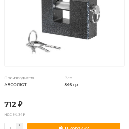
Производитель
Вес
АБСОЛЮТ
546 гр
712 ₽
НДС 5%: 34 ₽
В корзину