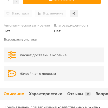
В закладки
В сравнение
Автоматическое запирание
Влагозащищенность
Нет
Нет
Все характеристики
Расчет доставки в корзине
Живой чат с людьми
Описание
Характеристики
Отзывы
Вопро
0
Предназначен для запирания хозяйственных и жилых