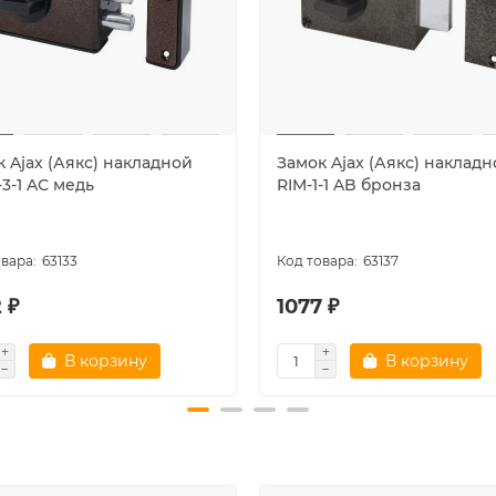
 Ajax (Аякс) накладной
Замок Ajax (Аякс) наклад
-3-1 AС медь
RIM-1-1 AB бронза
63133
63137
 ₽
1077 ₽
В корзину
В корзину