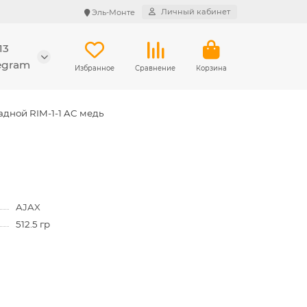
Личный кабинет
Эль-Монте
13
legram
Избранное
Сравнение
Корзина
ладной RIM-1-1 AC медь
AJAX
512.5 гр