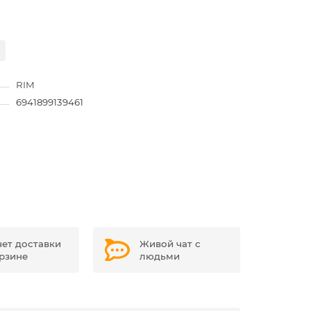
RIM
6941899139461
чет доставки
Живой чат с
орзине
людьми