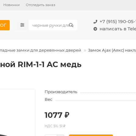
Новинки
Отследить заказ
+7 (915) 190-05-
ОГ
написать в Te
ладные замки для деревянных дверей
Замок Ajax (Аякс) нак
ной RIM-1-1 AC медь
Производитель
Вес
1077 ₽
НДС 5%: 51 ₽