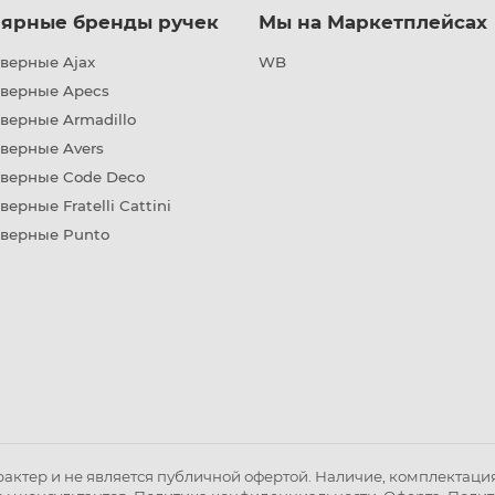
ярные бренды ручек
Мы на Маркетплейсах
верные Ajax
WB
дверные Apecs
верные Armadillo
верные Avers
дверные Code Deco
верные Fratelli Cattini
дверные Punto
ктер и не является публичной офертой. Наличие, комплектация 