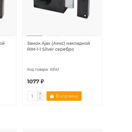
ной
Замок Ajax (Аякс) накладной
Замок Aj
RIM-1-1 Silver серебро
RIM-1-3-1
63141
1077 ₽
1082 ₽
В корзину