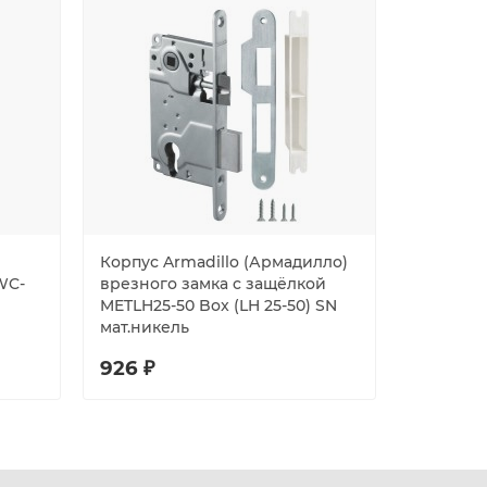
Корпус Armadillo (Армадилло)
Корпус P
WC-
врезного замка c защёлкой
ML85-50 
METLH25-50 Box (LH 25-50) SN
мат.никель
926 ₽
936 ₽