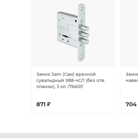
Замок Sam (Сам) врезной
Замок
сувальдный ЗВ8-4С/1 (без отв.
наве
планки), 3 кл. /76601/
871 ₽
704