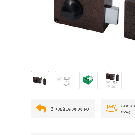
Оплат
7 дней на возврат
коду