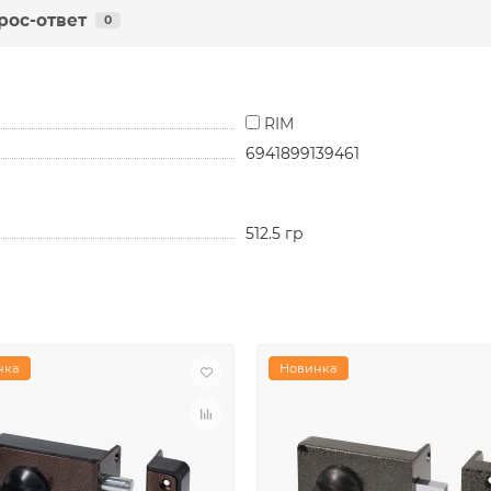
рос-ответ
0
RIM
6941899139461
512.5 гр
нка
Новинка