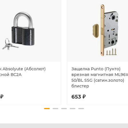
 Absolyute (Абсолют)
Защелка Punto (Пунто)
сной ВС2А
врезная магнитная ML96
50/BL SSG (сатин.золото)
блистер
 ₽
653 ₽