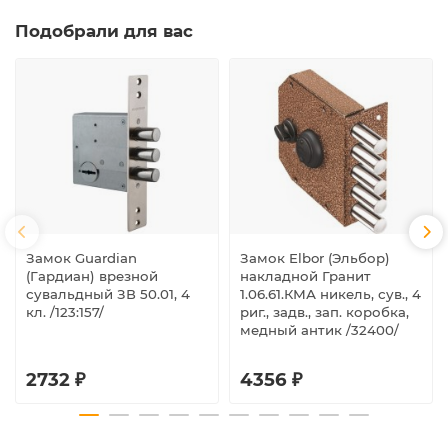
Подобрали для вас
Замок Guardian
Замок Elbor (Эльбор)
(Гардиан) врезной
накладной Гранит
сувальдный ЗВ 50.01, 4
1.06.61.КМА никель, сув., 4
кл. /123:157/
риг., задв., зап. коробка,
медный антик /32400/
2732 ₽
4356 ₽