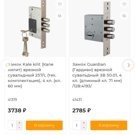
Замок Kale kilit (Кале
Замок Guardian
килит) врезной
(Гардиан) врезной
сувальдный 257/L (тех.
сувальдный ЗВ 50.01, 4
комплектация), 4 кл. (кл.
кл. (длинный кл. 71 мм)
60 мм)
/128:4193/
41319
41431
3738 ₽
2785 ₽
В корзину
В корзину