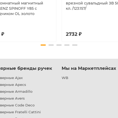
омнатный магнитный
врезной сувальдный ЗВ 50.
ENZ SPINOFF Y85 с
кл. /123:157/
дчиком OL золото
 ₽
2732 ₽
ярные бренды ручек
Мы на Маркетплейсах
верные Ajax
WB
дверные Apecs
верные Armadillo
верные Avers
дверные Code Deco
верные Fratelli Cattini