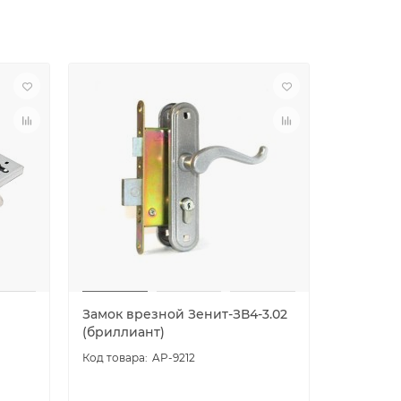
Замок врезной Зенит-ЗВ4-3.02
Замок вр
(бриллиант)
(медь)
AP-9212