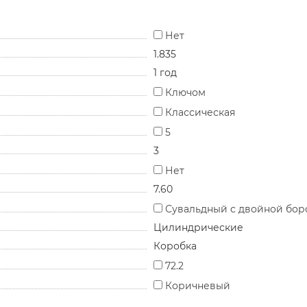
Нет
1.835
1 год
Ключом
Классическая
5
3
Нет
7.60
Сувальдный с двойной бор
Цилиндрические
Коробка
72.2
Коричневый