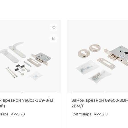
к врезной 76803-ЗВ9-8/13
Замок врезной 89600-ЗВ1-
ый)
2БМ/11
AP-9178
AP-9210