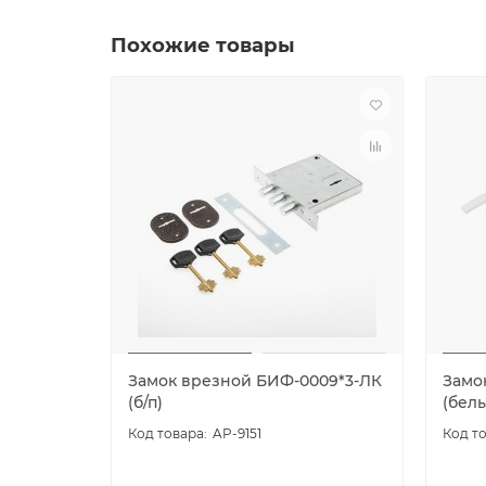
Похожие товары
Замок врезной БИФ-0009*3-ЛК
Замо
(б/п)
(бел
AP-9151