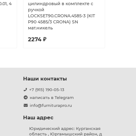
01, 4
цилиндровый в комплекте с
регулир
ручкой
B01120.3
LOCKSET90.CRONA.4585-3 (KIT
лицевой 
P90 4585/3 CRONA) SN
мат.никель
2274 ₽
5420 ₽
Наши контакты
+7 (915) 190-05-13
написать в Telegram
info@furniturapro.ru
Наш адрес
Юридический адрес: Курганская
область , Юргамышский район, д