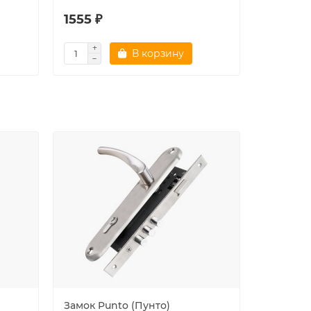
1555 ₽
1555 ₽
В корзину
Замок Punto (Пунто)
Магнитн