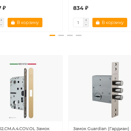
 ₽
834 ₽
В корзину
В корзину
02.CM.A.4.COV.OL Замок
Замок Guardian (Гардиан)