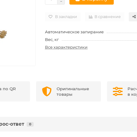
В закладки
В сравнение
Автоматическое запирание
Вес, кг
Все характеристики
а по QR
Оригинальные
Рас
товары
в к
рос-ответ
0