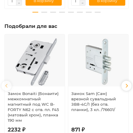
В корзину
В корзину
Подобрали для вас
Замок Bonaiti (Бонаити)
Замок Sam (Сам)
межкомнатный
врезной сувальдный
магнитный под WC B-
ЗВ8-4С/1 (без отв.
FORTY N62 с отв. пл. F45
планки), 3 кл. /76601/
(матовый хром), планка
190 мм
2232 ₽
871 ₽