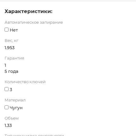
Характеристики:
Автоматическое запирание
Нет
Вес, кг
1.953
Гарантия
1
5 года
Количество ключей
3
Материал
Чугун
Объем
1.33
Тип механизма секретности