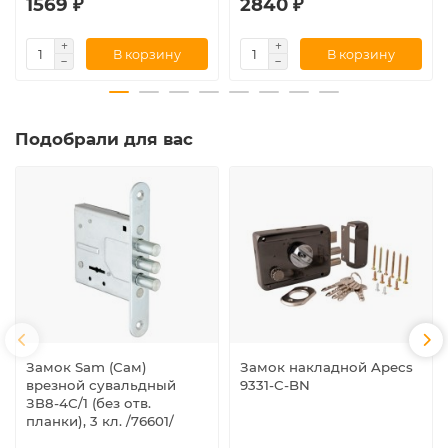
1569 ₽
2840 ₽
В корзину
В корзину
Подобрали для вас
Замок Sam (Сам)
Замок накладной Apecs
врезной сувальдный
9331-C-BN
ЗВ8-4С/1 (без отв.
планки), 3 кл. /76601/