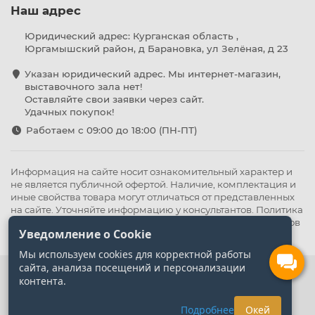
Наш адрес
Юридический адрес: Курганская область ,
Юргамышский район, д Барановка, ул Зелёная, д 23
Указан юридический адрес. Мы интернет-магазин,
выставочного зала нет!
Оставляйте свои заявки через сайт.
Удачных покупок!
Работаем с 09:00 до 18:00 (ПН-ПТ)
Информация на сайте носит ознакомительный характер и
не является публичной офертой. Наличие, комплектация и
иные свойства товара могут отличаться от представленных
на сайте. Уточняйте информацию у консультантов.
Политика
конфиденциальности
.
Оферта
,
Политика обработки файлов
Уведомление о Cookie
cookie
Мы используем cookies для корректной работы
сайта, анализа посещений и персонализации
контента.
Подробнее
Окей