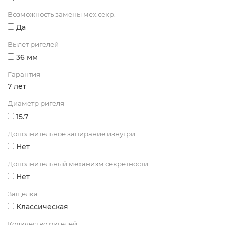
Возможность замены мех.секр.
Да
Вылет ригелей
36 мм
Гарантия
7 лет
Диаметр ригеля
15.7
Дополнительное запирание изнутри
Нет
Дополнительный механизм секретности
Нет
Защелка
Классическая
Количество ригелей