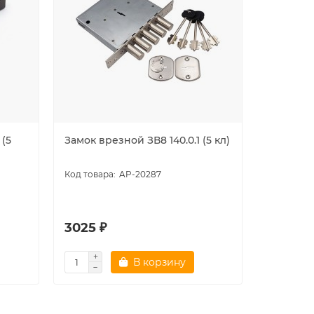
 (5
Замок врезной ЗВ8 140.0.1 (5 кл)
Замок вр
(медь)
AP-20287
4.5
3025 ₽
1785 ₽
В корзину