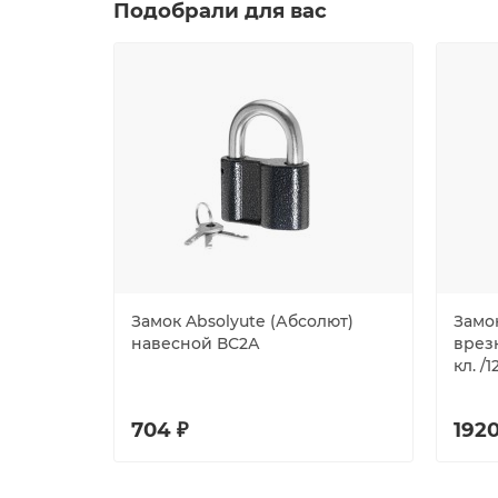
Подобрали для вас
Замок Absolyute (Абсолют)
Замок
навесной ВС2А
врезн
кл. /1
704 ₽
1920