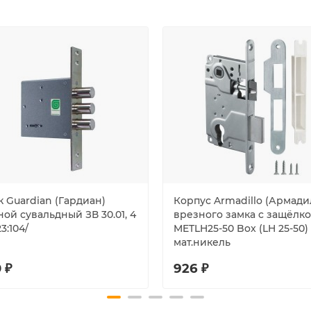
 Guardian (Гардиан)
Корпус Armadillo (Армади
ой сувальдный ЗВ 30.01, 4
врезного замка c защёлк
23:104/
METLH25-50 Box (LH 25-50)
мат.никель
 ₽
926 ₽