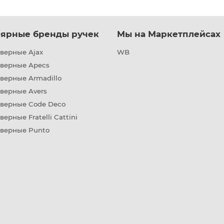
ярные бренды ручек
Мы на Маркетплейсах
верные Ajax
WB
дверные Apecs
верные Armadillo
верные Avers
дверные Code Deco
верные Fratelli Cattini
дверные Punto