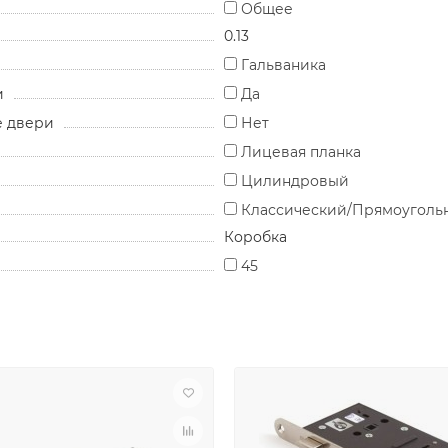
Общее
0.13
Гальваника
и
Да
е двери
Нет
Лицевая планка
Цилиндровый
Классический/Прямоуголь
Коробка
45