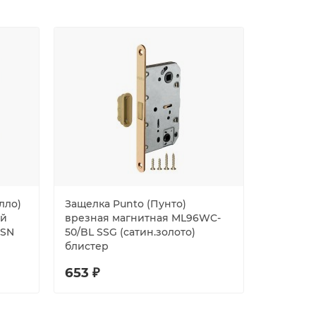
лло)
Защелка Punto (Пунто)
Замок S
ой
врезная магнитная ML96WC-
сувальдн
 SN
50/BL SSG (сатин.золото)
планки), 
блистер
653 ₽
871 ₽