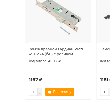
Замок врезной Гардиан Profi
Замо
45.11Р.24 (б/ц) с роликом
AP-19849
1167 ₽
1181
В корзину