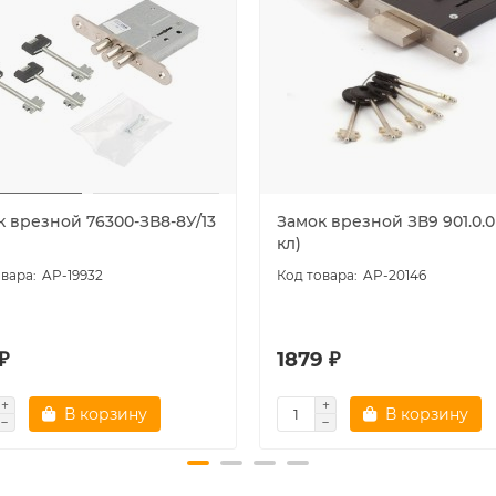
к врезной 76300-ЗВ8-8У/13
Замок врезной ЗВ9 901.0.0
кл)
AP-19932
AP-20146
 ₽
1879 ₽
В корзину
В корзину