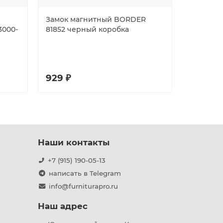
Замок магнитный BORDER
Замок Gu
3000-
81852 черный коробка
врезной 
кл. /123:1
929 ₽
1920 ₽
Наши контакты
+7 (915) 190-05-13
написать в Telegram
info@furniturapro.ru
Наш адрес