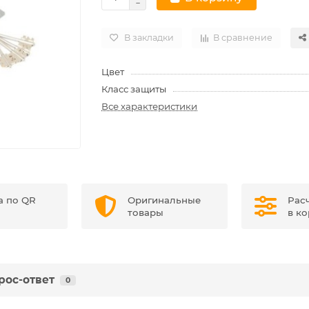
В закладки
В сравнение
Цвет
Класс защиты
Все характеристики
а по QR
Оригинальные
Рас
товары
в к
рос-ответ
0