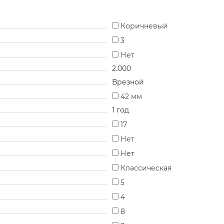
Коричневый
3
Нет
2.000
Врезной
42 мм
1 год
17
Нет
Нет
Классическая
5
4
8