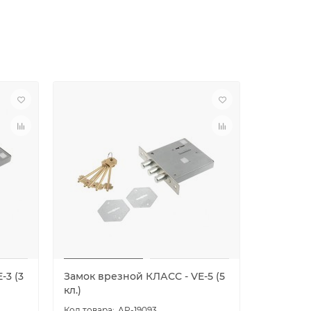
-3 (3
Замок врезной КЛАСС - VE-5 (5
Замок в
кл.)
001 (б/т)
AP-19093