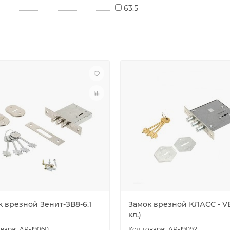
63.5
к врезной Зенит-ЗВ8-6.1
Замок врезной КЛАСС - VE
кл.)
AP-19060
AP-19092