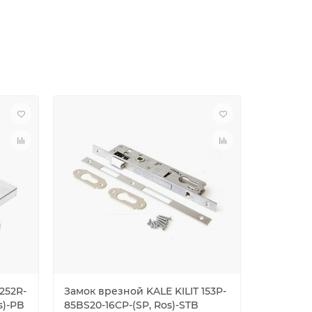
252R-
Замок врезной KALE KILIT 153P-
Замок вр
s)-PB
85BS20-16CP-(SP, Ros)-STB
85BS25-1