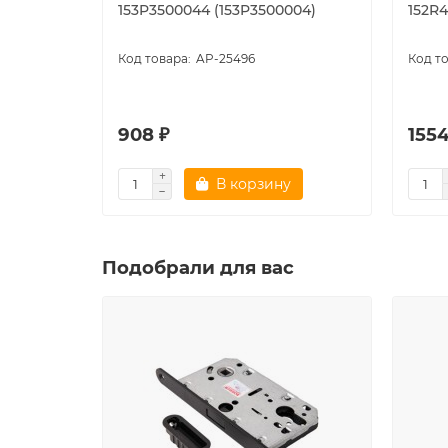
153P3500044 (153P3500004)
152R
AP-25496
908 ₽
1554
В корзину
Подобрали для вас