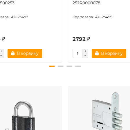
4500253
252R0000078
AP-25497
AP-25499
 ₽
2792 ₽
В корзину
В корзину