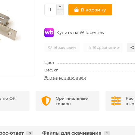
В корзину
Купить на Wildberries
В закладки
В сравнение
Цвет
Вес, кг
Все характеристики
а по QR
Оригинальные
Рас
товары
в к
рос-ответ
Файлы для скачивания
0
1