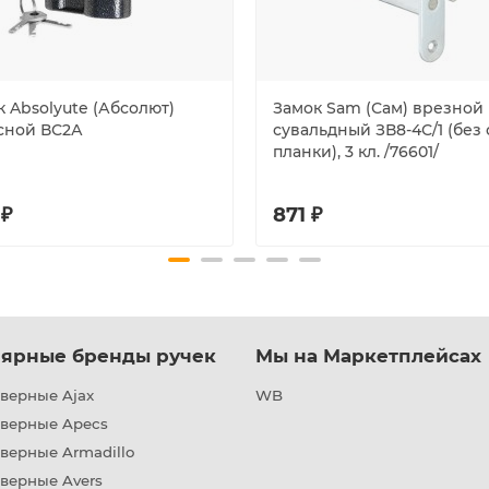
 Absolyute (Абсолют)
Замок Sam (Сам) врезной
сной ВС2А
сувальдный ЗВ8-4С/1 (без 
планки), 3 кл. /76601/
 ₽
871 ₽
ярные бренды ручек
Мы на Маркетплейсах
верные Ajax
WB
дверные Apecs
верные Armadillo
верные Avers