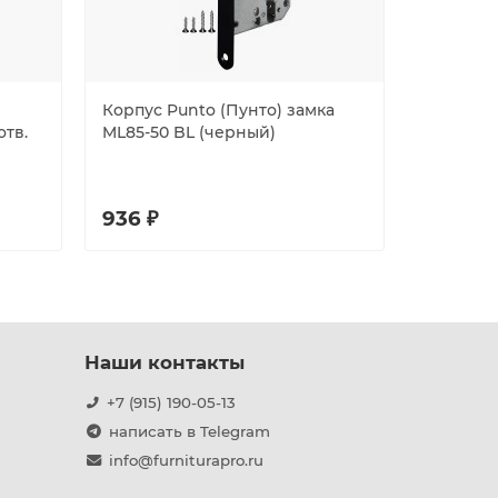
Корпус Punto (Пунто) замка
Защелка 
отв.
ML85-50 BL (черный)
врезная
50/BL SS
блистер
936 ₽
653 ₽
Наши контакты
+7 (915) 190-05-13
написать в Telegram
info@furniturapro.ru