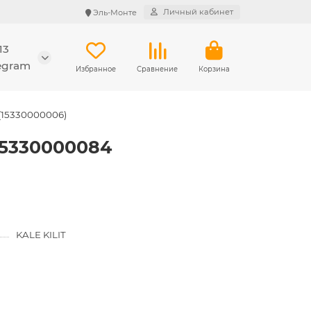
Личный кабинет
Эль-Монте
13
legram
Избранное
Сравнение
Корзина
 (15330000006)
 15330000084
KALE KILIT