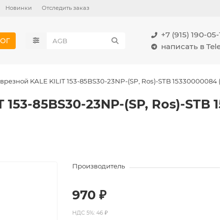
Новинки
Отследить заказ
+7 (915) 190-05-
ОГ
написать в Te
врезной KALE KILIT 153-85BS30-23NP-(SP, Ros)-STB 15330000084
T 153-85BS30-23NP-(SP, Ros)-STB
Производитель
970 ₽
НДС 5%: 46 ₽