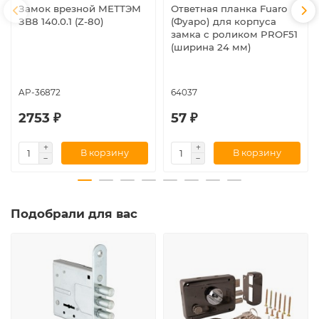
Замок врезной МЕТТЭМ
Ответная планка Fuaro
ЗВ8 140.0.1 (Z-80)
(Фуаро) для корпуса
замка с роликом PROF51
(ширина 24 мм)
AP-36872
64037
2753 ₽
57 ₽
В корзину
В корзину
Подобрали для вас