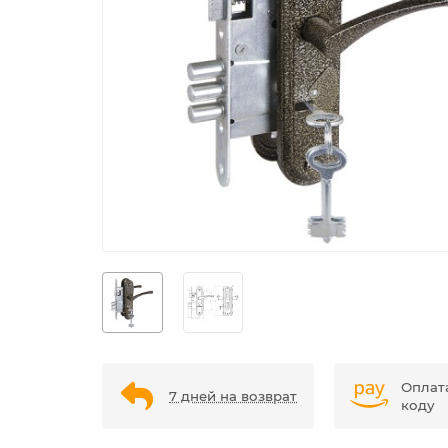
Оплат
7 дней на возврат
коду