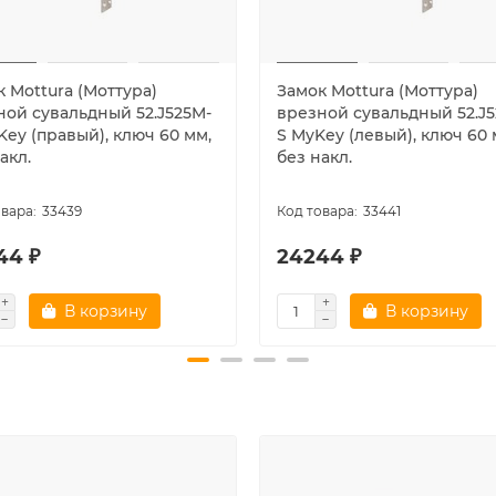
 Mottura (Моттура)
Замок Mottura (Моттура)
ной сувальдный 52.J525M-
врезной сувальдный 52.J5
ey (правый), ключ 60 мм,
S MyKey (левый), ключ 60 
акл.
без накл.
33439
33441
44 ₽
24244 ₽
В корзину
В корзину