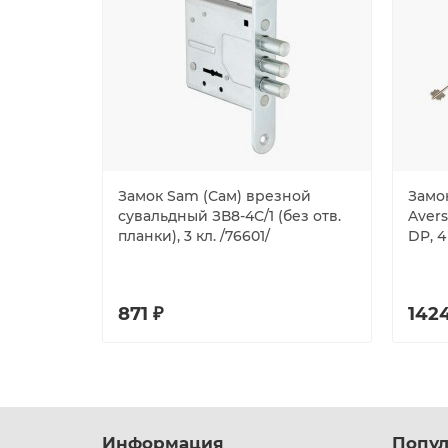
Замок Sam (Сам) врезной
Замо
сувальдный ЗВ8-4С/1 (без отв.
Avers
планки), 3 кл. /76601/
DP, 4
871 ₽
1424
Информация
Попул