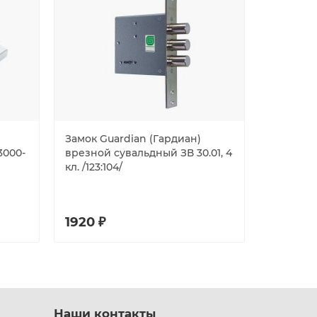
Замок Guardian (Гардиан)
Замок м
3000-
врезной сувальдный ЗВ 30.01, 4
81852 ч
кл. /123:104/
1920 ₽
929 ₽
Наши контакты