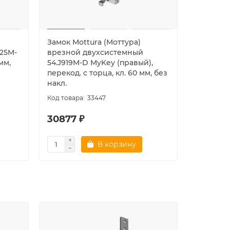
Замок Mottura (Моттура)
Замок Mo
25M-
врезной двухсистемный
врезной
мм,
54.J919M-D MyKey (правый),
54.J919M
перекод. с торца, кл. 60 мм, без
перекод. 
накл.
накл.
33447
30877 ₽
30877 
В корзину