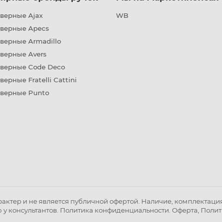
верные Ajax
WB
дверные Apecs
верные Armadillo
верные Avers
дверные Code Deco
верные Fratelli Cattini
дверные Punto
ктер и не является публичной офертой. Наличие, комплектация 
 у консультантов.
Политика конфиденциальности
.
Оферта
,
Полит