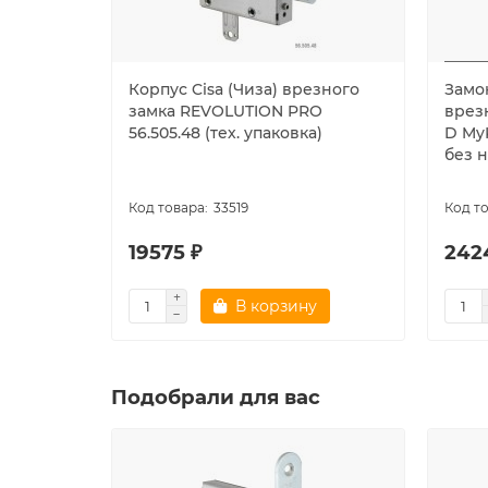
Корпус Cisa (Чиза) врезного
Замок
замка REVOLUTION PRO
врез
56.505.48 (тех. упаковка)
D MyK
без н
33519
19575 ₽
242
В корзину
Подобрали для вас