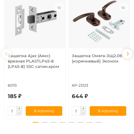
Защелка Ajax (Аякс)
Защелка Омега-ЗЩ2.06
врезная PLASTLP45-8
(коричневый) Эконом
(LP45-8) SSC сатин.хром
60113
AP-23123
185 ₽
644 ₽
В корзину
В корзину