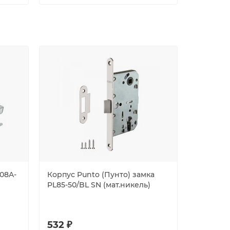
-08A-
Корпус Punto (Пунто) замка
Замок Aj
PL85-50/BL SN (мат.никель)
4080 (PD-
коробка
532 ₽
354 ₽