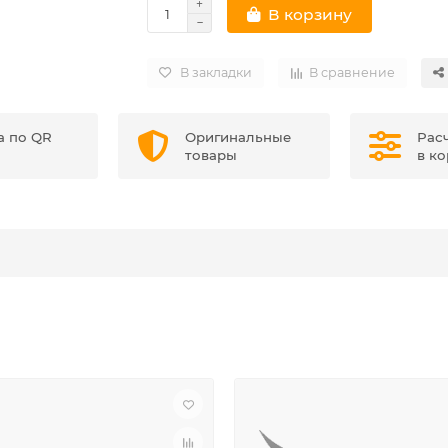
В корзину
В закладки
В сравнение
а по QR
Оригинальные
Рас
товары
в к