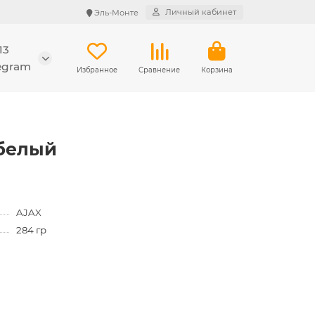
Личный кабинет
Эль-Монте
13
legram
Избранное
Сравнение
Корзина
 белый
AJAX
284 гр