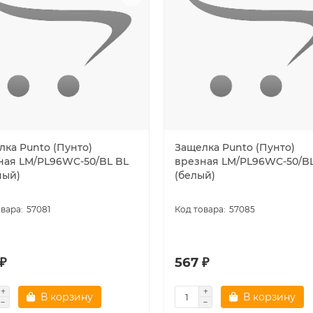
лка Punto (Пунто)
Защелка Punto (Пунто)
ная LM/PL96WC-50/BL BL
врезная LM/PL96WC-50/B
ный)
(белый)
57081
57085
₽
567 ₽
В корзину
В корзину