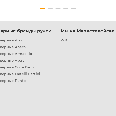
ярные бренды ручек
Мы на Маркетплейсах
верные Ajax
WB
дверные Apecs
верные Armadillo
верные Avers
дверные Code Deco
верные Fratelli Cattini
дверные Punto