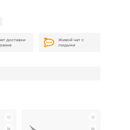
чет доставки
Живой чат с
орзине
людьми