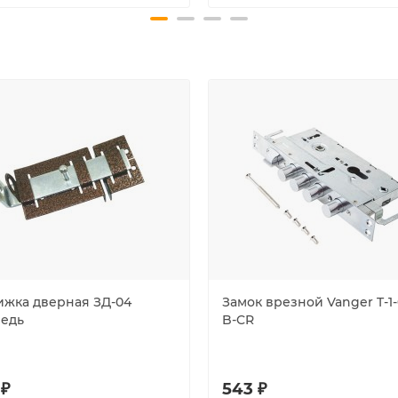
ижка дверная ЗД-04
Замок врезной Vanger T-1
медь
B-CR
 ₽
543 ₽