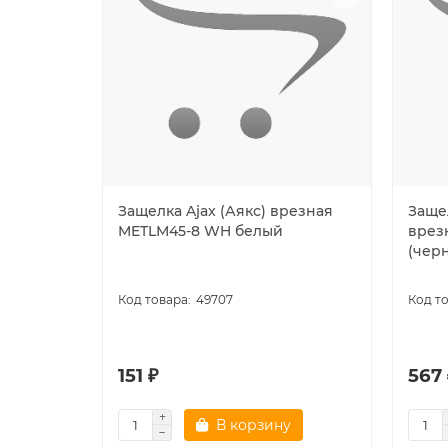
Защелка Ajax (Аякс) врезная
Заще
METLM45-8 WH белый
врез
(чер
49707
151 ₽
567 
В корзину