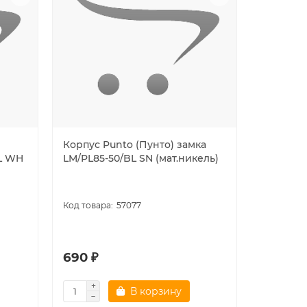
Корпус Punto (Пунто) замка
Защелка 
L WH
LM/PL85-50/BL SN (мат.никель)
PLASTLP7
золото
57077
690 ₽
358 ₽
В корзину