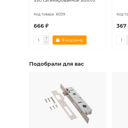
SSG сатинированное золото
61259
666 ₽
367 
В корзину
Подобрали для вас