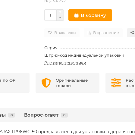
НДС 5%: 23 ₽
В корзину
В закладки
В сравнение
Серия
Штрих-код индивидуальной упаковки
Все характеристики
а по QR
Оригинальные
Рас
товары
в к
вы
Вопрос-ответ
0
0
AJAX LP96WC-50 предназначена для установки в деревянн