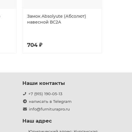
)
Замок Absolyute (Абсолют)
Защелка 
навесной ВС2А
врезная
50/BL SS
блистер
704 ₽
653 ₽
Наши контакты
+7 (915) 190-05-13
написать в Telegram
info@furniturapro.ru
Наш адрес
Юридический адрес: Курганская