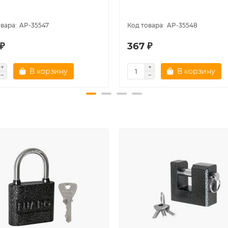
AP-35547
AP-35548
₽
367 ₽
В корзину
В корзину