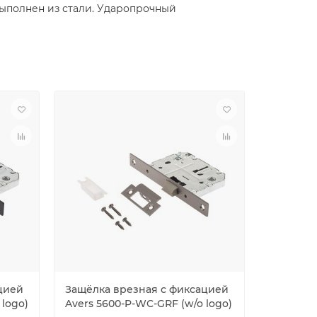
выполнен из стали. Ударопрочный
цией
Защёлка врезная с фиксацией
Корпус C
 logo)
Avers 5600-P-WC-GRF (w/o logo)
замка с 