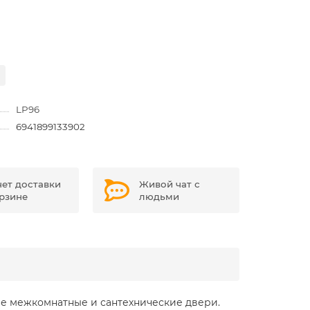
LP96
6941899133902
чет доставки
Живой чат с
орзине
людьми
ые межкомнатные и сантехнические двери.