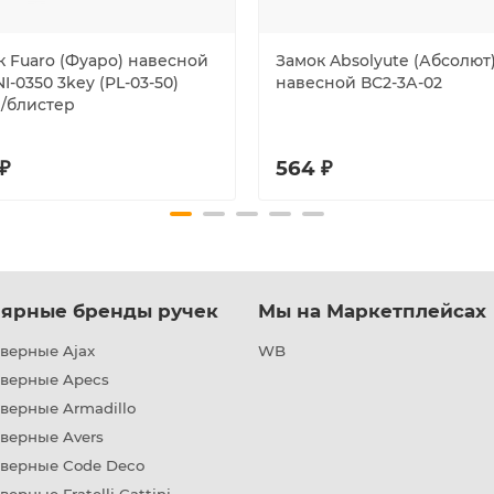
к Fuaro (Фуаро) навесной
Замок Absolyute (Абсолют
I-0350 3key (PL-03-50)
навесной ВС2-3А-02
 /блистер
₽
564 ₽
ярные бренды ручек
Мы на Маркетплейсах
верные Ajax
WB
дверные Apecs
верные Armadillo
верные Avers
дверные Code Deco