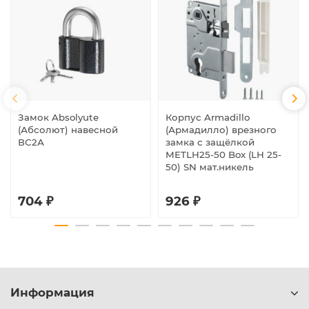
Замок Absolyute
Корпус Armadillo
(Абсолют) навесной
(Армадилло) врезного
ВС2А
замка c защёлкой
METLH25-50 Box (LH 25-
50) SN мат.никель
704 ₽
926 ₽
Информация