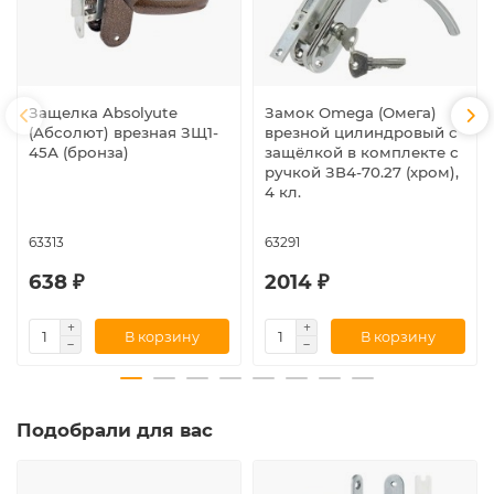
Защелка Absolyute
Замок Omega (Омега)
(Абсолют) врезная ЗЩ1-
врезной цилиндровый с
45А (бронза)
защёлкой в комплекте с
ручкой ЗВ4-70.27 (хром),
4 кл.
63313
63291
638 ₽
2014 ₽
В корзину
В корзину
Подобрали для вас