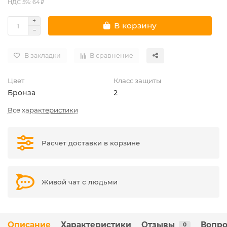
НДС 5%: 64 ₽
В корзину
В закладки
В сравнение
Цвет
Класс защиты
Бронза
2
Все характеристики
Расчет доставки в корзине
Живой чат с людьми
Описание
Характеристики
Отзывы
Вопро
0